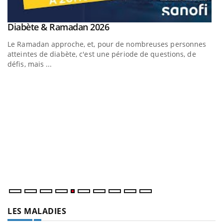
Youtube
Diabète & Ramadan 2026
Youtube
Le Ramadan approche, et, pour de nombreuses personnes
atteintes de diabète, c'est une période de questions, de
défis, mais ...
U
Yo
m
Un
ma
nu
LES MALADIES