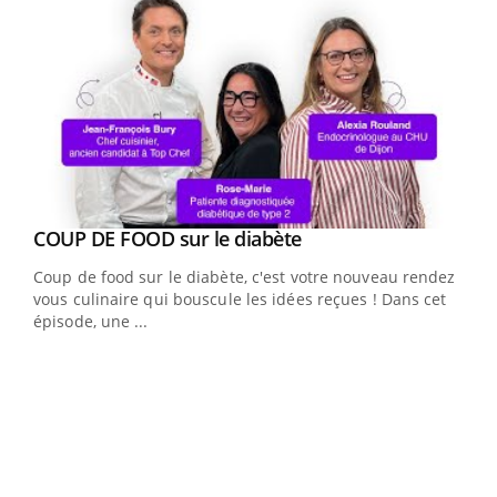
Youtube
cès
COUP DE FOOD sur le diabète
Youtube
Coup de food sur le diabète, c'est votre nouveau rendez-
 en
vous culinaire qui bouscule les idées reçues ! Dans cet
u
épisode, une ...
Qua
You
"Les
trav