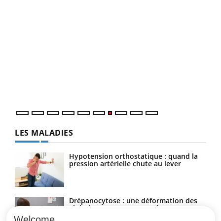
Ecz
You
(3/3
Dans
vous
quot
LES MALADIES
Hypotension orthostatique : quand la
pression artérielle chute au lever
Drépanocytose : une déformation des
globules rouges aux conséquences
graves
Welcome