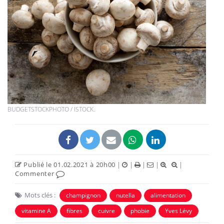
BUDGETSTOCKPHOTO / ISTOCK.
Publié le 01.02.2021 à 20h00
|
|
|
|
|
Commenter
Mots clés :
champignon
nutella
alimentation
vitamine A
fibres
cuivre
phobie
Yves Lévy