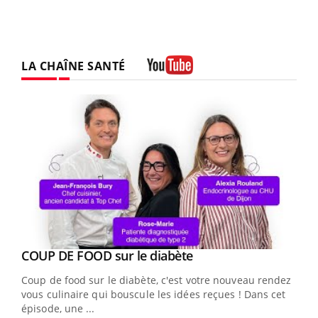
LA CHAÎNE SANTÉ
Youtube
Youtube
Yout
COUP DE FOOD sur le diabète
Quand l’entreprise mise sur le bien être global
Youtube
Youtube
Coup de food sur le diabète, c'est votre nouveau rendez-
"Les rendez-vous de la santé et de la qualité de vie au
vous culinaire qui bouscule les idées reçues ! Dans cet
travail" de Pourquoi Docteur reçoivent Régis Blugeon,
épisode, une ...
DRH et directeur ...