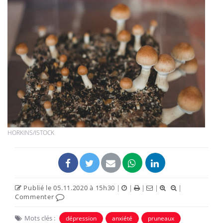
HORKINS/ISTOCK
Publié le 05.11.2020 à 15h30
|
|
|
|
|
Commenter
Mots clés :
dépression
anxiété
pruneaux