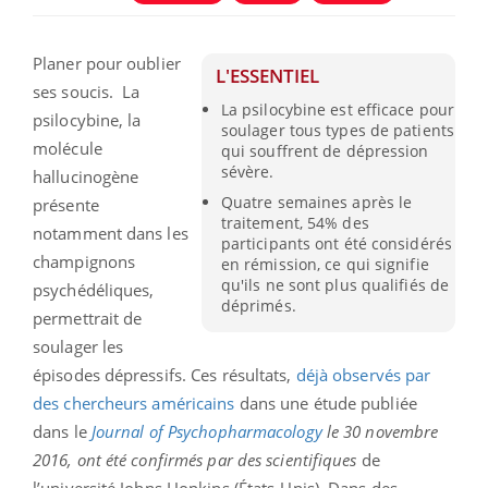
Planer pour oublier
L'ESSENTIEL
ses soucis. La
La psilocybine est efficace pour
psilocybine, la
soulager tous types de patients
molécule
qui souffrent de dépression
sévère.
hallucinogène
Quatre semaines après le
présente
traitement, 54% des
notamment dans les
participants ont été considérés
champignons
en rémission, ce qui signifie
qu'ils ne sont plus qualifiés de
psychédéliques,
déprimés.
permettrait de
soulager les
épisodes dépressifs. Ces résultats,
déjà observés par
des chercheurs américains
dans une étude publiée
dans le
Journal of Psychopharmacology
le 30 novembre
2016, ont été confirmés par des scientifiques
de
l’université Johns Hopkins (États-Unis). Dans des