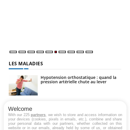
COU
You
Coup
vous
épis
LES MALADIES
Hypotension orthostatique : quand la
pression artérielle chute au lever
Drépanocytose : une déformation des
globules rouges aux conséquences
Welcome
graves
With our 225
partners
, we wish to store and access information on
your devices (cookies, pixels in emails, etc.), combine and share
your personal data with our partners, whether collected on this
website or in our emails, already held by some of us, or obtained
Maladie de Charcot (Sclérose latérale