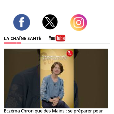
Twitter
Facebook
Instagram
LA CHAÎNE SANTÉ
Youtube
Eczéma Chronique des Mains : se préparer pour
Youtube