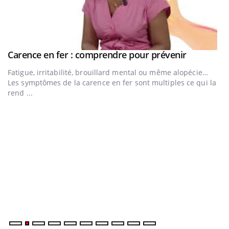
Youtube
Carence en fer : comprendre pour prévenir
Youtube
Fatigue, irritabilité, brouillard mental ou même alopécie…
Les symptômes de la carence en fer sont multiples ce qui la
rend ...
Insuline & Charge mentale : et si on osait en
E
Youtube
Yo
Youtube
parler??
l’
En 2026, l'insuline dans le diabète de type 2 reste entourée
L'
d'idées reçues chez les patients comme parfois chez les
Va
soignants.
ma