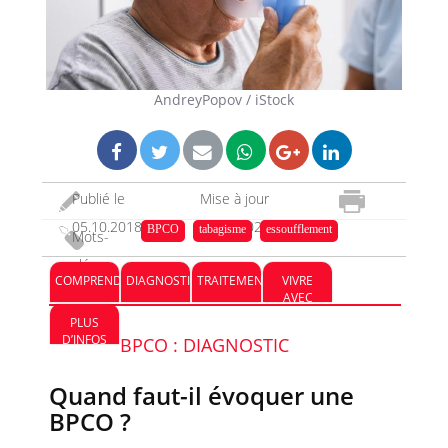
AndreyPopov / iStock
Publié le
Mise à jour
05.10.2018
13.01.2023
BPCO
tabagisme
essoufflement
Mots-
clés :
COMPRENDRE
DIAGNOSTIC
TRAITEMENT
VIVRE
AVEC
PLUS
D’INFOS
BPCO : DIAGNOSTIC
Quand faut-il évoquer une
BPCO ?