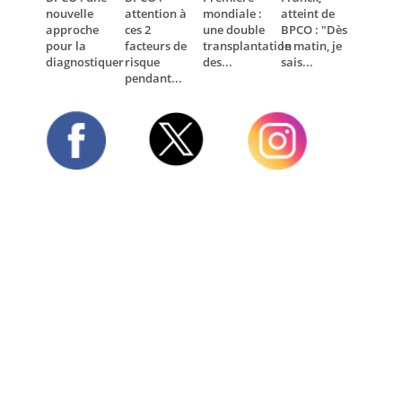
nouvelle
attention à
mondiale :
atteint de
approche
ces 2
une double
BPCO : "Dès
pour la
facteurs de
transplantation
le matin, je
diagnostiquer
risque
des...
sais...
pendant...
Twitter
Facebook
Instagram