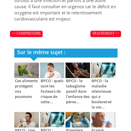
surtout à une infection et parfois à une autre
cause. Il faut consulter en urgence car le déficit en
oxygène est important et le retentissement
cardiovasculaire est majeur.
<< COMPRENDRE
TRAITEMENT >>
Sur le même sujet :
Ces aliments
BPCO : quels
BPCO : le
BPCO : la
protègent
sont les
tabagisme
maladie
vos
facteurs de
passif dans
silencieuse
poumons
risque de
l’enfance des
qui a
cette...
pères...
bouleversé
la vie...
BPCO : une
BPCO :
Première
Franck,