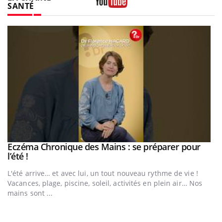
SANTÉ
Youtube
Eczéma Chronique des Mains : se préparer pour
Youtube
Youtube
l’été !
e
L'été arrive… et avec lui, un tout nouveau rythme de vie !
Vacances, plage, piscine, soleil, activités en plein air… Nos
mains sont ...