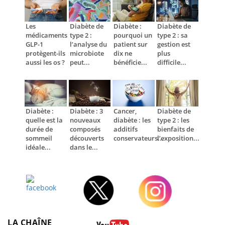
Les
Diabète de
Diabète :
Diabète de
médicaments
type 2 :
pourquoi un
type 2 : sa
GLP-1
l’analyse du
patient sur
gestion est
protègent-ils
microbiote
dix ne
plus
aussi les os ?
peut...
bénéficie...
difficile...
Diabète :
Diabète : 3
Cancer,
Diabète de
quelle est la
nouveaux
diabète : les
type 2 : les
durée de
composés
additifs
bienfaits de
sommeil
découverts
conservateurs...
l’exposition...
idéale...
dans le...
Facebook
Twitter
Instagram
LA CHAÎNE