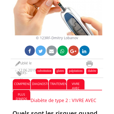
© 123RF-Dmitry Lobanov
Publié le
12.06.2019
substitution
gluten
palpitations
diabète
Mots-
clés :
COMPRENDRE
DIAGNOSTIC
TRAITEMENT
VIVRE
AVEC
PLUS
D’INFOS
Diabète de type 2 : VIVRE AVEC
Quels sont les risques quand