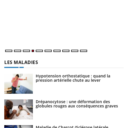
D
Yo
L
at
dé
LES MALADIES
Hypotension orthostatique : quand la
pression artérielle chute au lever
Drépanocytose : une déformation des
globules rouges aux conséquences graves
Maladie de Charcot (Sclérose latérale