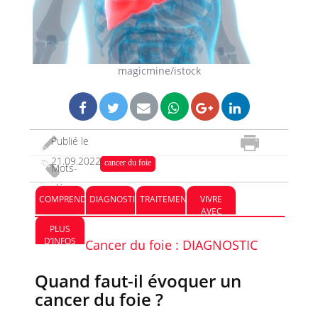
magicmine/istock
Publié le
21.09.2022
cancer du foie
Mots-
clés :
COMPRENDRE
DIAGNOSTIC
TRAITEMENT
VIVRE
AVEC
PLUS
D’INFOS
Cancer du foie : DIAGNOSTIC
Quand faut-il évoquer un
cancer du foie ?