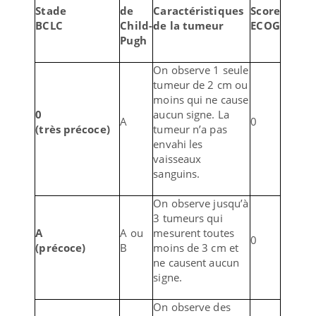
Stade
de
Caractéristiques
Score
BCLC
Child-
de la tumeur
ECOG
Pugh
On observe 1 seule
tumeur de 2 cm ou
moins qui ne cause
0
aucun signe. La
A
0
(très précoce)
tumeur n’a pas
envahi les
vaisseaux
sanguins.
On observe jusqu’à
3 tumeurs qui
A
A ou
mesurent toutes
0
(précoce)
B
moins de 3 cm et
ne causent aucun
signe.
On observe des