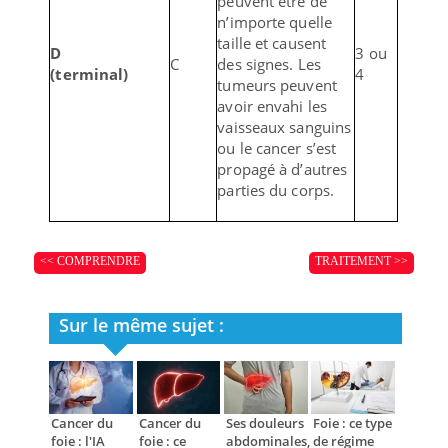
peuvent être de
n’importe quelle
taille et causent
D
3 ou
C
des signes. Les
(terminal)
4
tumeurs peuvent
avoir envahi les
vaisseaux sanguins
ou le cancer s’est
propagé à d’autres
parties du corps.
<< COMPRENDRE
TRAITEMENT >>
Sur le même sujet :
Cancer du
Cancer du
Ses douleurs
Foie : ce type
foie : l'IA
foie : ce
abdominales,
de régime