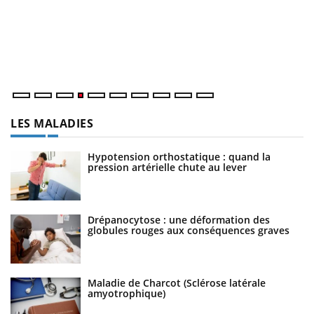
L
at
dé
LES MALADIES
Hypotension orthostatique : quand la
pression artérielle chute au lever
Drépanocytose : une déformation des
globules rouges aux conséquences graves
Maladie de Charcot (Sclérose latérale
amyotrophique)