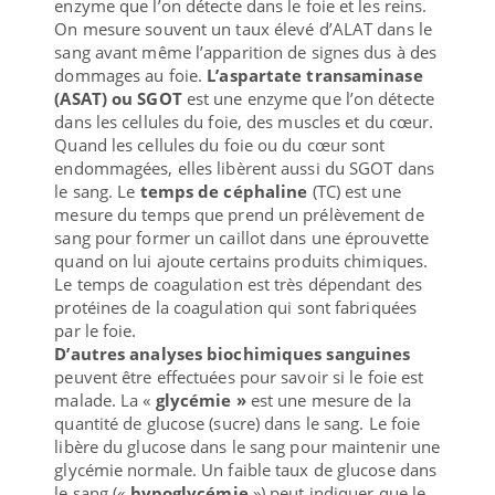
enzyme que l’on détecte dans le foie et les reins.
On mesure souvent un taux élevé d’ALAT dans le
sang avant même l’apparition de signes dus à des
dommages au foie.
L’aspartate transaminase
(ASAT) ou SGOT
est une enzyme que l’on détecte
dans les cellules du foie, des muscles et du cœur.
Quand les cellules du foie ou du cœur sont
endommagées, elles libèrent aussi du SGOT dans
le sang. Le
temps de céphaline
(TC) est une
mesure du temps que prend un prélèvement de
sang pour former un caillot dans une éprouvette
quand on lui ajoute certains produits chimiques.
Le temps de coagulation est très dépendant des
protéines de la coagulation qui sont fabriquées
par le foie.
D’autres analyses biochimiques sanguines
peuvent être effectuées pour savoir si le foie est
malade. La «
glycémie »
est une mesure de la
quantité de glucose (sucre) dans le sang. Le foie
libère du glucose dans le sang pour maintenir une
glycémie normale. Un faible taux de glucose dans
le sang («
hypoglycémie
») peut indiquer que le