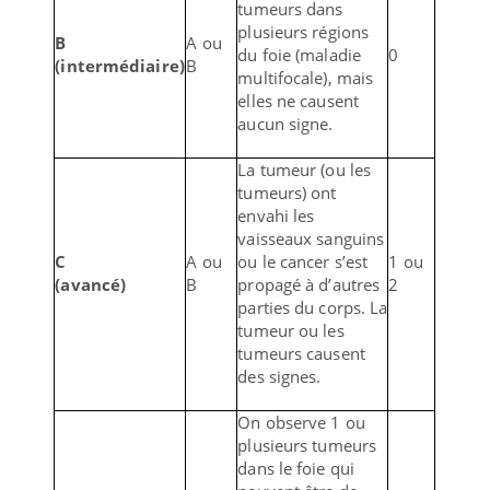
tumeurs dans
plusieurs régions
B
A ou
du foie (maladie
0
(intermédiaire)
B
multifocale), mais
elles ne causent
aucun signe.
La tumeur (ou les
tumeurs) ont
envahi les
vaisseaux sanguins
C
A ou
ou le cancer s’est
1 ou
(avancé)
B
propagé à d’autres
2
parties du corps. La
tumeur ou les
tumeurs causent
des signes.
On observe 1 ou
plusieurs tumeurs
dans le foie qui