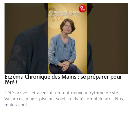
Eczéma Chronique des Mains : se préparer pour
Youtube
Youtube
l’été !
e
L'été arrive… et avec lui, un tout nouveau rythme de vie !
Vacances, plage, piscine, soleil, activités en plein air… Nos
mains sont ...
D
Yo