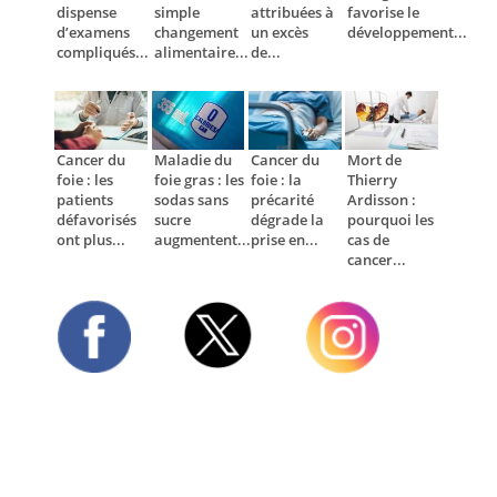
dispense
simple
attribuées à
favorise le
d’examens
changement
un excès
développement...
compliqués...
alimentaire...
de...
Cancer du
Maladie du
Cancer du
Mort de
foie : les
foie gras : les
foie : la
Thierry
patients
sodas sans
précarité
Ardisson :
défavorisés
sucre
dégrade la
pourquoi les
ont plus...
augmentent...
prise en...
cas de
cancer...
Twitter
Facebook
Instagram