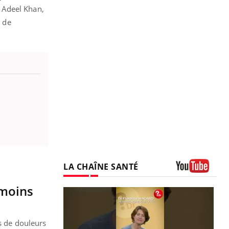
n Adeel Khan,
e de
LA CHAÎNE SANTÉ
Youtube
 moins
ns de douleurs