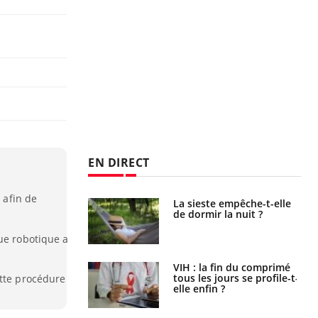
EN DIRECT
 afin de
La sieste empêche-t-elle
Fortes chaleurs :
de dormir la nuit ?
pourquoi le risque de
noyade grimpe-t-il ?
ue robotique a
VIH : la fin du comprimé
Le Viagra pourrait-il
tous les jours se profile-t-
freiner la propagation du
ette procédure
elle enfin ?
cancer ?