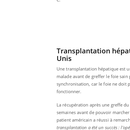
 à risque : ce jus
Cancer colorectal : une
ttire l'attention
stratégie simple aurait
cheurs
changé la donne au Pays
basque
Transplantation hépat
Unis
Une transplantation hépatique est un
malade avant de greffer le foie sai
synchronisation, car le foie ne doit
fonctionner.
La récupération après une greffe du 
semaines avant de pouvoir marcher s
patient américain a réussi à remarch
transplantation a été un succès : l'o