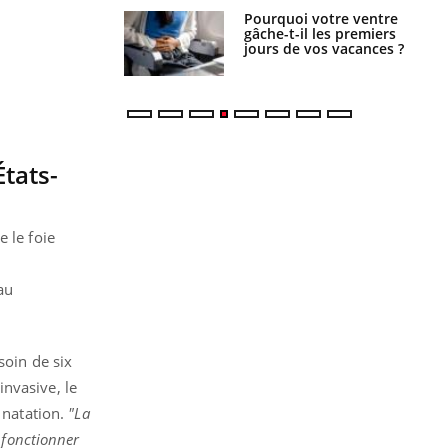
Pourquoi votre ventre
Pourquoi manger moins
gâche-t-il les premiers
de protéines pourrait
jours de vos vacances ?
finalement être bénéfique
tats-
 le foie
au
soin de six
nvasive, le
 natation.
"La
 fonctionner