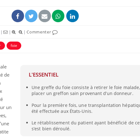
|
|
|
Commenter
r
foie
ale
L'ESSENTIEL
té de
a
Une greffe du foie consiste à retirer le foie malade,
Chikungunya, dengue,
x
placer un greffon sain provenant d’un donneur.
West Nile : que se passe-
t-il dans le sud de la
té
France ?
Pour la première fois, une transplantation hépatiq
sur un
été effectuée aux États-Unis.
es,
Les médicaments GLP-1
protègent-ils aussi les os
Le rétablissement du patient ayant bénéficié de c
d’une
?
s’est bien déroulé.
atite