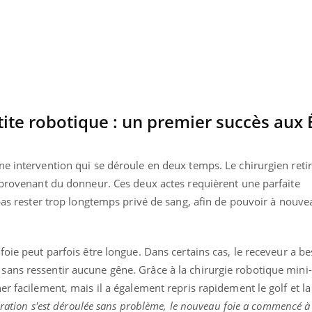
Cytomégalovirus : ce qui
change dans la prise en
charge des femmes
enceintes
ite robotique : un premier succès aux É
e intervention qui se déroule en deux temps. Le chirurgien retire
n provenant du donneur. Ces deux actes requièrent une parfaite
 pas rester trop longtemps privé de sang, afin de pouvoir à nouve
foie peut parfois être longue. Dans certains cas, le receveur a be
ans ressentir aucune gêne. Grâce à la chirurgie robotique mini-i
er facilement, mais il a également repris rapidement le golf et la
pération s'est déroulée sans problème, le nouveau foie a commencé à