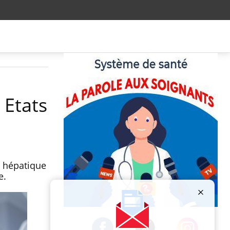
 Etats
n hépatique
e.
Publicité