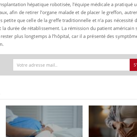
ansplantation hépatique robotisée, l’équipe médicale a pratiqué u
x, afin de retirer l’organe malade et de placer le greffon, autre
s petite que celle de la greffe traditionnelle et n’a pas nécessité 
 la durée de rétablissement. La rémission du patient américain 
uline & Charge mentale : et si on
tube
Youtube
it en parler??
 rester plus longtemps à l’hôpital, car il a présenté des symptôme
n.
026, l'insuline dans le diabète de type 2
e entourée d'idées reçues chez les
ients comme parfois chez les soignants.
S
S