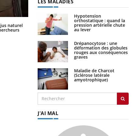
LES MALADIES
Hypotension
orthostatique : quand la
Comment oublier les écrans en
pression artérielle chute
 jus naturel
vacances ?
au lever
chercheurs
Drépanocytose : une
déformation des globules
rouges aux conséquences
graves
Maladie de Charcot
(Sclérose latérale
amyotrophique)
J'AI MAL