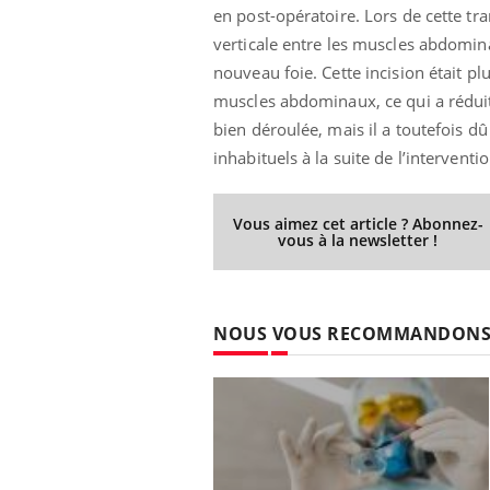
en post-opératoire. Lors de cette tr
verticale entre les muscles abdominau
nouveau foie. Cette incision était plu
muscles abdominaux, ce qui a réduit
 Mains :
Carence en fer : comprendre pour
Ins
Youtube
You
Youtube
Youtube
prévenir
osa
bien déroulée, mais il a toutefois dû
inhabituels à la suite de l’interventio
aciles à aborder...
Fatigue, irritabilité, brouillard mental ou
En 2
poser des
même alopécie… Les symptômes de la
rest
'un proche c'est
carence en fer sont multiples ce qui la rend
pat
Vous aimez cet article ? Abonnez-
...
vous à la newsletter !
NOUS VOUS RECOMMANDON