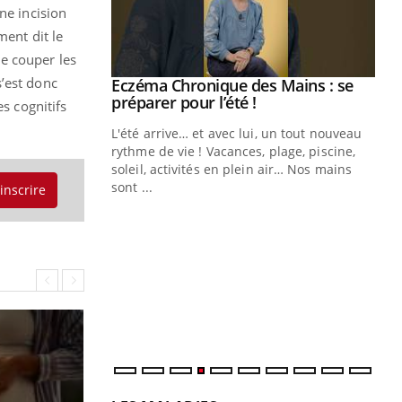
ne incision
ment dit le
de couper les
s’est donc
Eczéma Chronique des Mains : se
Youtube
Youtube
préparer pour l’été !
s cognitifs
L'été arrive… et avec lui, un tout nouveau
rythme de vie ! Vacances, plage, piscine,
soleil, activités en plein air… Nos mains
sont ...
'inscrire
Youtube
Diabète & Ramadan 2026
Un
Youtube
You
fac
Le Ramadan approche, et, pour de
pr
nombreuses personnes atteintes de
Un 
diabète, c'est une période de questions, de
mut
défis, mais ...
san
num