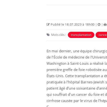
Publié le 18.07.2023 à 18h00
|
|
Mots clés :
transplantation
cance
En mai dernier, une équipe chirurgic
de l’École de médecine de l’Universi
Washington à Saint-Louis a réalisé l
us : un cas
Comment oublier les
première greffe de foie robotisée au
chez un touriste
écrans en vacances ?
e
États-Unis. Cette transplantation a é
pratiquée à l’hôpital Barnes-Jewish 
patient âgé d’une soixantaine d’anné
 infantile : un
Toujours connectés :
s’interroge sur
comment le travail
qui souffrait d’un cancer du foie et 
 élevé en France
empiète de plus en plus
cirrhose causée par le virus de l’hép
sur nos soirées
C.