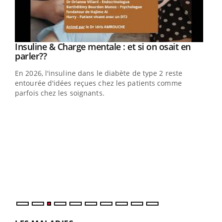
Youtube
Insuline & Charge mentale : et si on osait en
Youtube
Youtube
parler??
En 2026, l'insuline dans le diabète de type 2 reste
entourée d'idées reçues chez les patients comme
parfois chez les soignants.
Ecz
You
pour
L'ét
Vaca
Nos 