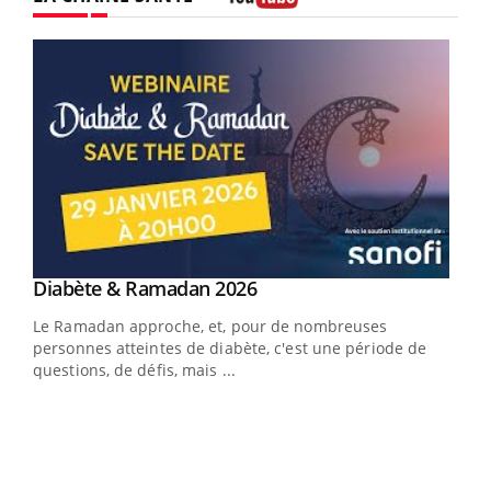
Youtube
Youtube
Diabète & Ramadan 2026
Youtube
Le Ramadan approche, et, pour de nombreuses
vie !
personnes atteintes de diabète, c'est une période de
…
questions, de défis, mais ...
Un 
You