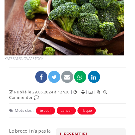
KATESMIRNOVA/ISTOCK
Publié le 29.05.2024 à 12h30
|
|
|
|
|
Commenter
Mots clés :
brocoli
cancer
risque
Le brocoli n’a pas la
L'ESSENTIEL