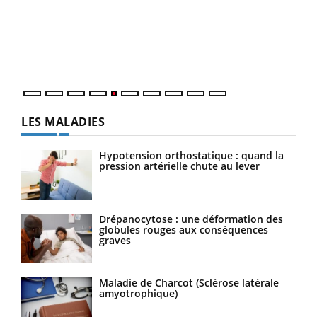
à l
Un é
mati
numé
LES MALADIES
Hypotension orthostatique : quand la
pression artérielle chute au lever
Drépanocytose : une déformation des
globules rouges aux conséquences
graves
Maladie de Charcot (Sclérose latérale
amyotrophique)