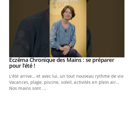
Eczéma Chronique des Mains : se préparer
Youtube
Youtube
pour l’été !
L'été arrive… et avec lui, un tout nouveau rythme de vie !
Vacances, plage, piscine, soleil, activités en plein air…
Nos mains sont ...
Dia
You
Le 
pers
ques