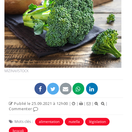
MIZINA/ISTOCK
Publié le 25.09.2021 à 12h00
|
|
|
|
|
Commenter
Mots clés :
alimentation
nutella
législation
brocoli