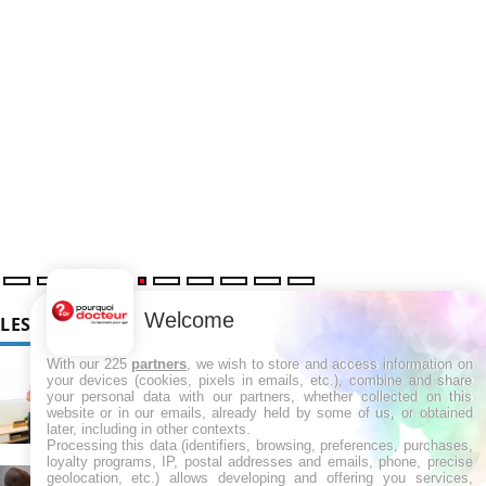
Welcome
LES MALADIES
With our 225
partners
, we wish to store and access information on
Hypotension orthostatique : quand la pression
your devices (cookies, pixels in emails, etc.), combine and share
artérielle chute au lever
your personal data with our partners, whether collected on this
website or in our emails, already held by some of us, or obtained
later, including in other contexts.
Processing this data (identifiers, browsing, preferences, purchases,
loyalty programs, IP, postal addresses and emails, phone, precise
Drépanocytose : une déformation des globules
geolocation, etc.) allows developing and offering you services,