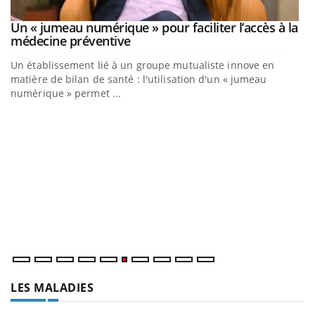
Un « jumeau numérique » pour faciliter l’accès à la
Youtube
Youtube
médecine préventive
Un établissement lié à un groupe mutualiste innove en
matière de bilan de santé : l'utilisation d'un « jumeau
numérique » permet ...
C
Yo
Co
cu
un
LES MALADIES