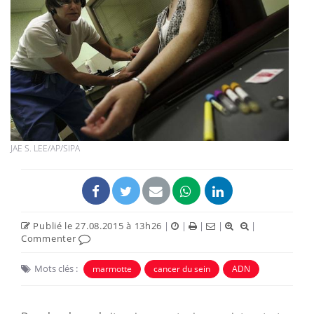
JAE S. LEE/AP/SIPA
Publié le 27.08.2015 à 13h26
|
|
|
|
|
Commenter
Mots clés :
marmotte
cancer du sein
ADN