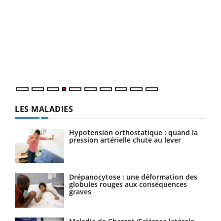
Dia
You
Le 
pers
ques
LES MALADIES
Hypotension orthostatique : quand la
pression artérielle chute au lever
Drépanocytose : une déformation des
globules rouges aux conséquences
graves