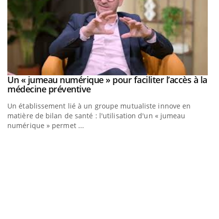
Un « jumeau numérique » pour faciliter l’accès à la
Youtube
Youtube
médecine préventive
Un établissement lié à un groupe mutualiste innove en
matière de bilan de santé : l'utilisation d'un « jumeau
numérique » permet ...
C
Yo
Co
cu
un