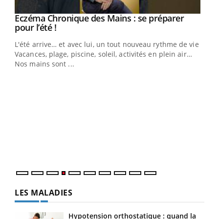
Eczéma Chronique des Mains : se préparer
Youtube
Youtube
pour l’été !
L'été arrive… et avec lui, un tout nouveau rythme de vie !
Vacances, plage, piscine, soleil, activités en plein air…
Nos mains sont ...
Dia
You
Le 
pers
ques
LES MALADIES
Hypotension orthostatique : quand la