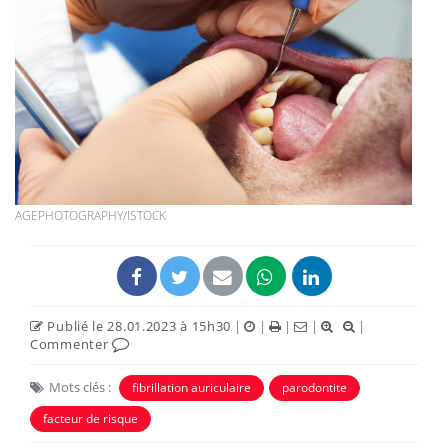
AGEPHOTOGRAPHY/ISTOCK
Publié le 28.01.2023 à 15h30
|
|
|
|
|
Commenter
Mots clés :
fibrillation auriculaire
parodontite
facteur de risque