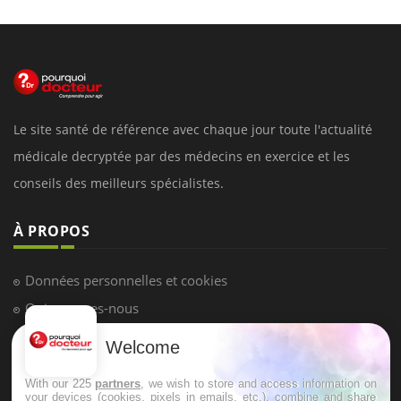
Le site santé de référence avec chaque jour toute l'actualité
médicale decryptée par des médecins en exercice et les
conseils des meilleurs spécialistes.
À PROPOS
Données personnelles et cookies
Qui sommes-nous
Conditions d'utilisation
Welcome
Plan du site
With our 225
partners
, we wish to store and access information on
Mentions Légales
your devices (cookies, pixels in emails, etc.), combine and share