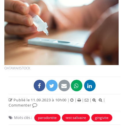
OATAWA/ISTOCK
Publié le 11.09.2023 à 10h00
|
|
|
|
|
Commenter
Mots clés :
parodontite
test salivaire
gingivite