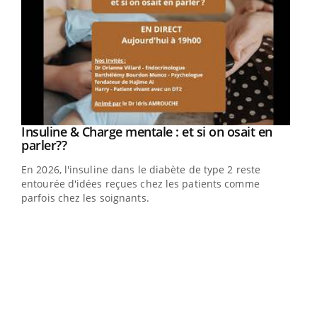
Youtube
Insuline & Charge mentale : et si on osait en
Youtube
Youtube
parler??
En 2026, l'insuline dans le diabète de type 2 reste
entourée d'idées reçues chez les patients comme
parfois chez les soignants.
Ecz
You
pour
L'ét
Vaca