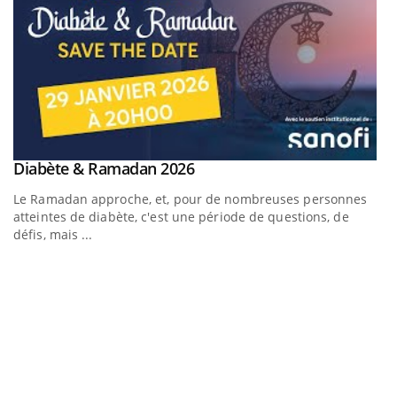
Youtube
Diabète & Ramadan 2026
Youtube
Le Ramadan approche, et, pour de nombreuses personnes
atteintes de diabète, c'est une période de questions, de
défis, mais ...
U
Yo
m
Un
ma