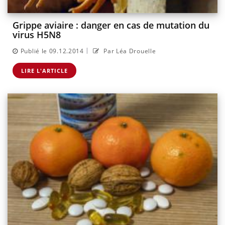
Grippe aviaire : danger en cas de mutation du
virus H5N8
|
Publié le 09.12.2014
Par Léa Drouelle
LIRE L'ARTICLE