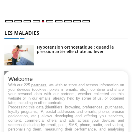
nu
LES MALADIES
Hypotension orthostatique : quand la
pression artérielle chute au lever
Drépanocytose : une déformation des
globules rouges aux conséquences graves
Welcome
With our 225
partners
, we wish to store and access information on
your devices (cookies, pixels in emails, etc.), combine and share
your personal data with our partners, whether collected on this
website or in our emails, already held by some of us, or obtained
Maladie de Charcot (Sclérose latérale
later, including in other contexts.
amyotrophique)
Processing this data (identifiers, browsing, preferences, purchases,
loyalty programs, IP, postal addresses and emails, phone, precise
geolocation, etc.) allows developing and offering you services,
content, commercial offers and ads across your devices and
screens (including by email, post, SMS, phone, audio, and video),
personalising them, measuring their performance, and analysing