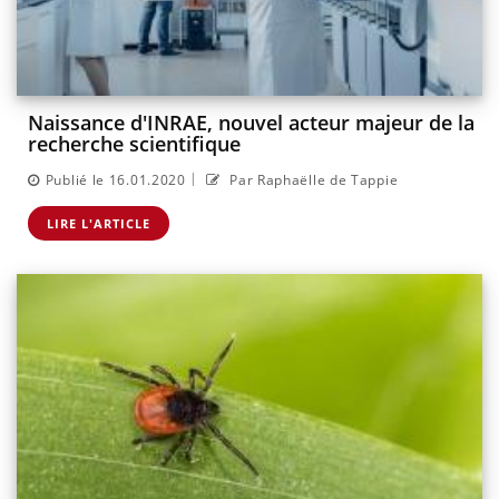
Naissance d'INRAE, nouvel acteur majeur de la
recherche scientifique
|
Publié le 16.01.2020
Par Raphaëlle de Tappie
LIRE L'ARTICLE