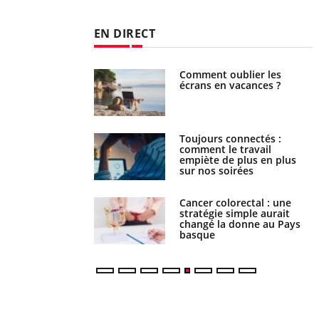
EN DIRECT
Comment oublier les
Chikungunya, dengue,
écrans en vacances ?
West Nile : que se passe-t-
il dans le sud de la France ?
Toujours connectés :
Les médicaments GLP-1
comment le travail
protègent-ils aussi les os ?
empiète de plus en plus
sur nos soirées
Cancer colorectal : une
Cytomégalovirus : ce qui
stratégie simple aurait
change dans la prise en
changé la donne au Pays
charge des femmes
basque
enceintes