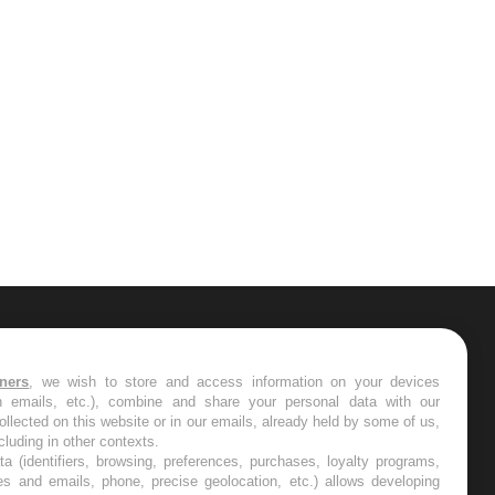
ER
tners
, we wish to store and access information on your devices
in emails, etc.), combine and share your personal data with our
s les semaines les meilleures
ollected on this website or in our emails, already held by some of us,
ncluding in other contexts.
ta (identifiers, browsing, preferences, purchases, loyalty programs,
es and emails, phone, precise geolocation, etc.) allows developing