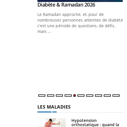
Youtube
Diabète & Ramadan 2026
Youtube
Le Ramadan approche, et, pour de
nombreuses personnes atteintes de diabète,
c'est une période de questions, de défis,
mais ...
Un « jumeau numérique » pour
Youtube
Y
faciliter l’accès à la médecine
Youtube
C
préventive
n
Un établissement lié à un groupe mutualiste
l
innove en matière de bilan de santé :
l'utilisation d'un « jumeau numérique »
permet ...
LES MALADIES
Hypotension
orthostatique : quand la