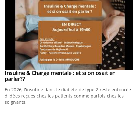
be
a
Insuline & Charge mentale : et si on osait en
Youtube
Youtube
parler??
En 2026, l'insuline dans le diabète de type 2 reste entourée
d'idées reçues chez les patients comme parfois chez les
soignants.
E
Yo
l’