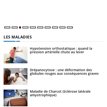
L'
Va
ma
LES MALADIES
Hypotension orthostatique : quand la
pression artérielle chute au lever
Drépanocytose : une déformation des
globules rouges aux conséquences graves
Maladie de Charcot (Sclérose latérale
amyotrophique)