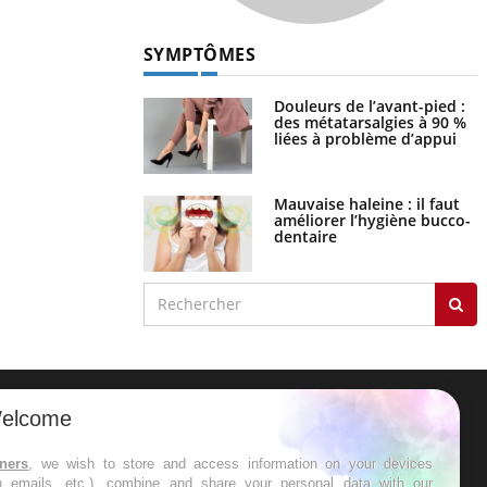
Hypotension
orthostatique : quand la
pression artérielle chute
au lever
Drépanocytose : une
déformation des globules
rouges aux conséquences
graves
Maladie de Charcot
(Sclérose latérale
amyotrophique)
J'AI MAL
elcome
tners
, we wish to store and access information on your devices
in emails, etc.), combine and share your personal data with our