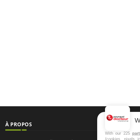
W
With our 225
par
(cookies, pixels 