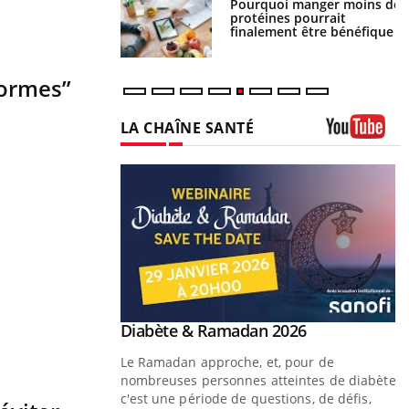
i votre ventre
Pourquoi manger moins de
il les premiers
protéines pourrait
 vos vacances ?
finalement être bénéfique
normes”