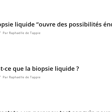
Cytomégalovirus : ce qui
Pourquo
change dans la prise en
gâche-t-
charge des femmes
jours de
enceintes
iopsie liquide “ouvre des possibilités é
Par Raphaëlle de Tappie
t-ce que la biopsie liquide ?
Par Raphaëlle de Tappie