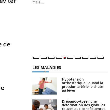
éviter
e de
LA CHAÎNE SANTÉ
Youtube
ie