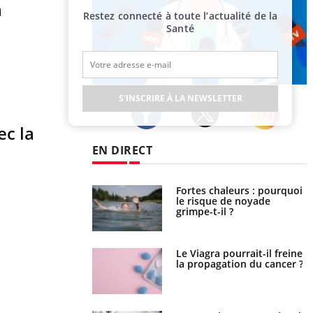
a
Restez connecté à toute l’actualité de la
Santé
Publicité
S'INSCRIRE À LA NEWSLETTER
ec la
Twitter
Facebook
Instagram
EN DIRECT
e empêche-t-elle de
Fortes chaleurs : pourquoi
a nuit ?
le risque de noyade
grimpe-t-il ?
 fin du comprimé
Le Viagra pourrait-il freiner
 jours se profile-t-
la propagation du cancer ?
n ?