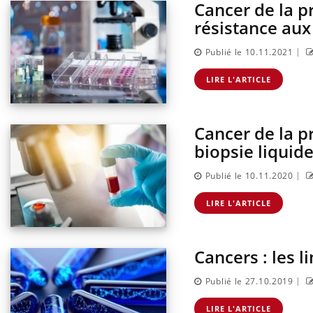
Cancer de la pr
résistance aux
|
Publié le 10.11.2021
LIRE L'ARTICLE
Cancer de la pr
biopsie liquid
|
Publié le 10.11.2020
 un cas détecté
Comment oublier les
iste en France
écrans en vacances ?
LIRE L'ARTICLE
Cancers : les l
antile : un
Toujours connectés :
terroge sur son
comment le travail
en France
empiète de plus en plus
|
Publié le 27.10.2019
sur nos soirées
LIRE L'ARTICLE