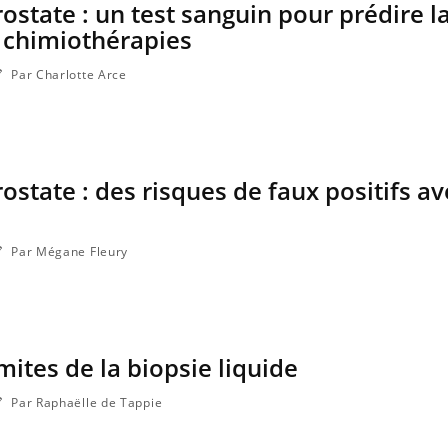
ostate : un test sanguin pour prédire l
 chimiothérapies
Par Charlotte Arce
ostate : des risques de faux positifs av
e
Par Mégane Fleury
Chikungunya, dengue,
La siest
West Nile : que se passe-t-
dormir l
il dans le sud de la France ?
imites de la biopsie liquide
Les médicaments GLP-1
VIH : la
protègent-ils aussi les os ?
tous les
elle enfi
Par Raphaëlle de Tappie