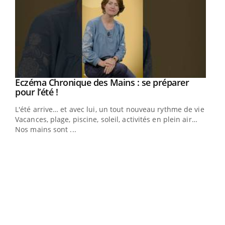
Eczéma Chronique des Mains : se préparer
Youtube
Youtube
pour l’été !
L'été arrive… et avec lui, un tout nouveau rythme de vie !
Vacances, plage, piscine, soleil, activités en plein air…
Nos mains sont ...
Dia
You
Le 
pers
ques