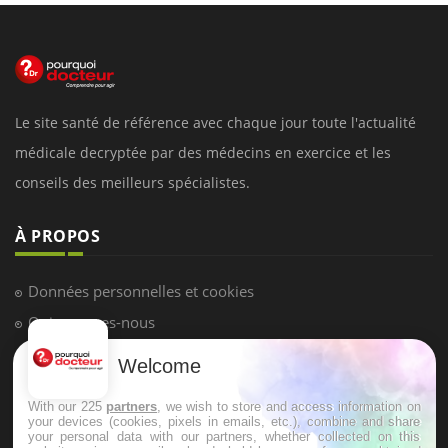
Le site santé de référence avec chaque jour toute l'actualité
médicale decryptée par des médecins en exercice et les
conseils des meilleurs spécialistes.
À PROPOS
Données personnelles et cookies
Qui sommes-nous
Conditions d'utilisation
Welcome
Plan du site
With our 225
partners
, we wish to store and access information on
Mentions Légales
your devices (cookies, pixels in emails, etc.), combine and share
your personal data with our partners, whether collected on this
Nous contacter