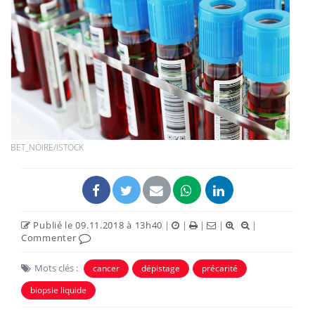
BET_NOIRE/ISTOCK
Publié le 09.11.2018 à 13h40
|
|
|
|
|
Commenter
Mots clés :
cancer
dépistage
précarité
biopsie liquide