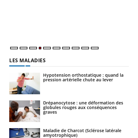
Dia
You
Le 
pers
ques
LES MALADIES
Hypotension orthostatique : quand la
pression artérielle chute au lever
Drépanocytose : une déformation des
globules rouges aux conséquences
graves
Maladie de Charcot (Sclérose latérale
amyotrophique)