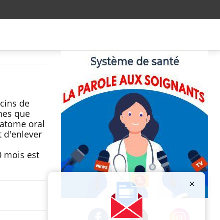
ecins de
nes que
ratome oral
t d'enlever
0 mois est
Publicité