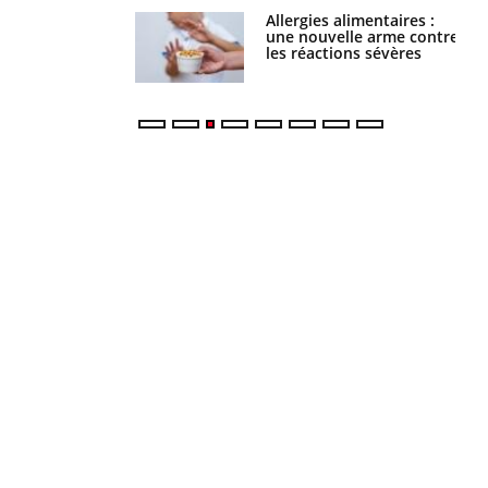
par une tique en
Allergies alimentaires :
, elle reste dans
une nouvelle arme contre
 pendant 42 jours
les réactions sévères