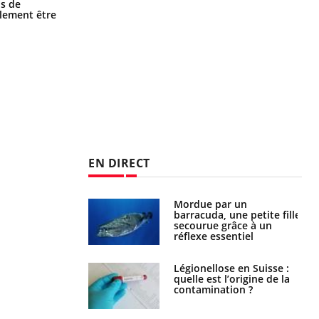
Grossesse et chaleur : ce que dit la
s de
science
alement être
EN DIRECT
e et chaleur : ce
Mordue par un
la science
barracuda, une petite fille
secourue grâce à un
réflexe essentiel
phone nuit-il à
Légionellose en Suisse :
tissage de la
quelle est l’origine de la
?
contamination ?