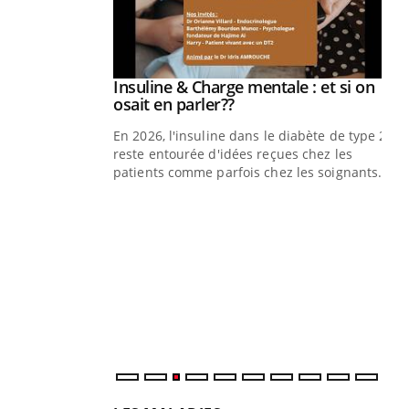
illard mental ou
ptômes de la
ples ce qui la rend
Insuline & Charge mentale : et si on
Youtube
Youtube
osait en parler??
En 2026, l'insuline dans le diabète de type 2
reste entourée d'idées reçues chez les
patients comme parfois chez les soignants.
Ec
You
pré
L'é
ryt
sol
sont