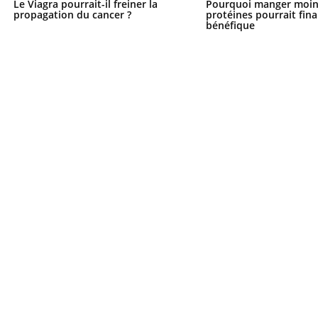
Le Viagra pourrait-il freiner la
Pourquoi manger moin
propagation du cancer ?
protéines pourrait fin
bénéfique
Fortes chaleurs :
Grossess
pourquoi le risque de
que dit 
noyade grimpe-t-il ?
Le Viagra pourrait-il
Le smart
freiner la propagation du
l'appren
cancer ?
lecture 