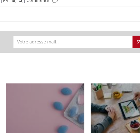
|
|
|
Commenter
S
S