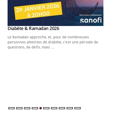
Youtube
Diabète & Ramadan 2026
Youtube
Le Ramadan approche, et, pour de nombreuses
vie !
personnes atteintes de diabète, c'est une période de
…
questions, de défis, mais ...
Un 
You
à l
Un é
mati
numé