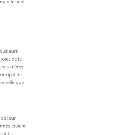
 manifestent
plusieurs
joies de la
eunes mères
rincipal de
ernelle que
 de leur
mmes étaient
car ils