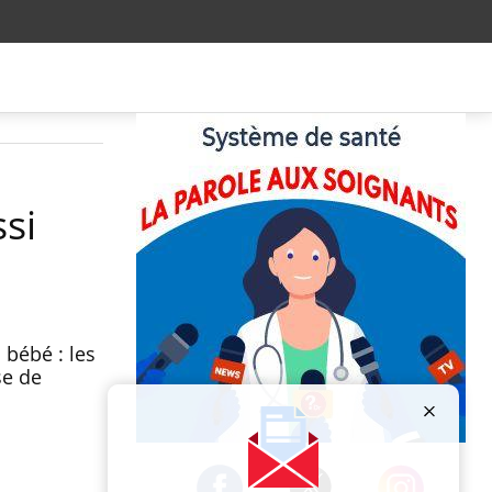
si
 bébé : les
se de
Publicité