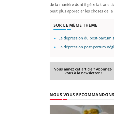
ez les soignants.
soleil, activités en plein air… Nos mains
défi
de la manière dont il gère la transiti
sont ...
peut plus apprécier les choses de la
SUR LE MÊME THÈME
La dépression du post-partum se
La dépression post-partum négl
Vous aimez cet article ? Abonnez-
vous à la newsletter !
NOUS VOUS RECOMMANDON