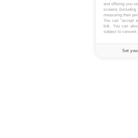
and offering you s
screens (including
measuring their pe
You can "accept al
link
. You can also 
subject to consent
Set you
À PROPOS
NEWSLETT
Recevez toute
Données personnelles et cookies
infos santé