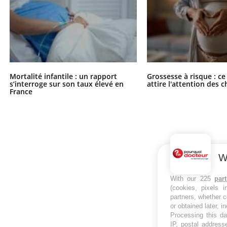
Mortalité infantile : un rapport
Grossesse à risque : ce
s’interroge sur son taux élevé en
attire l'attention des 
France
W
With our 225
par
(cookies, pixels 
partners, whether c
or obtained later, i
Processing this da
IP, postal address