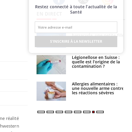
Restez connecté à toute l’actualité de la
Twitter
Facebook
Instagram
Santé
EN DIRECT
e et chaleur : ce
Mordue par un
la science
barracuda, une petite fille
secourue grâce à un
S'INSCRIRE À LA NEWSLETTER
réflexe essentiel
phone nuit-il à
Légionellose en Suisse :
tissage de la
quelle est l’origine de la
?
contamination ?
par une tique en
Allergies alimentaires :
, elle reste dans
une nouvelle arme contre
 pendant 42 jours
les réactions sévères
e réalité
rthwestern