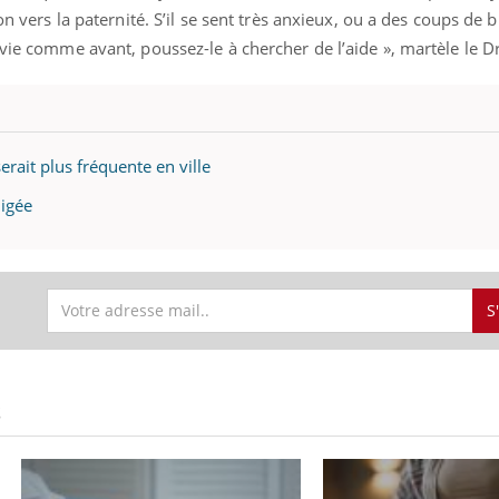
mutualiste innove en mat
s, mais ...
on vers la paternité. S’il se sent très anxieux, ou a des coups de bl
santé : l'utilisation d'un 
 vie comme avant, poussez-le à chercher de l’aide », martèle le Dr
numérique » permet ...
rait plus fréquente en ville
igée
S
S