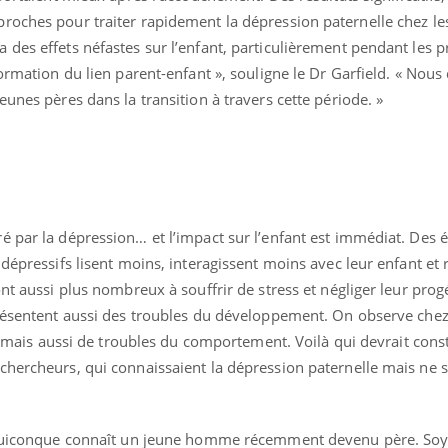
roches pour traiter rapidement la dépression paternelle chez le
 des effets néfastes sur l’enfant, particulièrement pendant les 
formation du lien parent-enfant », souligne le Dr Garfield. « Nou
eunes pères dans la transition à travers cette période. »
é par la dépression… et l’impact sur l’enfant est immédiat. Des 
 dépressifs lisent moins, interagissent moins avec leur enfant et
nt aussi plus nombreux à souffrir de stress et négliger leur prog
présentent aussi des troubles du développement. On observe chez
e, mais aussi de troubles du comportement. Voilà qui devrait cons
Youtube
bète & Ramadan 2026
Un « jumeau numériq
tube
Youtube
chercheurs, qui connaissaient la dépression paternelle mais ne 
faciliter l’accès à la 
Ramadan approche, et, pour de
Youtube
préventive
breuses personnes atteintes de
Un établissement lié à u
ète, c'est une période de questions, de
à quiconque connaît un jeune homme récemment devenu père. Soy