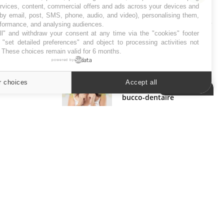
ervices, content, commercial offers and ads across your devices and
SYMPTÔMES
 by email, post, SMS, phone, audio, and video), personalising them,
rformance, and analysing audiences.
l" and withdraw your consent at any time via the "cookies" footer
Douleurs de l’avant-pied :
"set detailed preferences" and object to processing activities not
des métatarsalgies à 90 %
liées à problème d’appui
. These choices remain valid for 6 months.
powered by
Mauvaise haleine : il faut
r choices
Accept all
Cookies settings
améliorer l’hygiène
bucco-dentaire
ER
s les semaines les meilleures