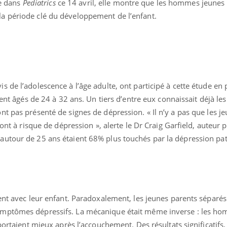
ue dans
Pediatrics
ce 14 avril, elle montre que les hommes jeunes
a période clé du développement de l’enfant.
 de l’adolescence à l’âge adulte, ont participé à cette étude en 
ient âgés de 24 à 32 ans. Un tiers d’entre eux connaissait déjà les 
t pas présenté de signes de dépression. « Il n’y a pas que les j
sont à risque de dépression », alerte le Dr Craig Garfield, auteur p
utour de 25 ans étaient 68% plus touchés par la dépression pat
ent avec leur enfant. Paradoxalement, les jeunes parents séparés
mptômes dépressifs. La mécanique était même inverse : les ho
portaient mieux après l’accouchement. Des résultats significatifs, 