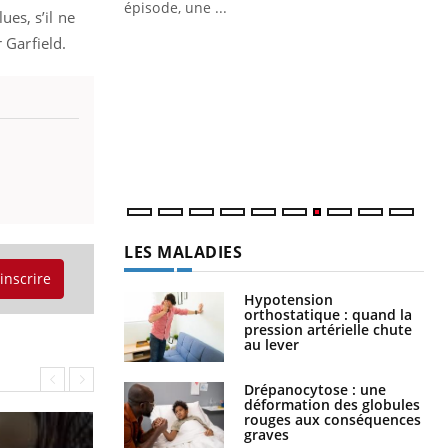
ière de bilan de
épisode, une ...
ues, s’il ne
« jumeau
Qu
 Garfield.
You
êtr
"Le
qua
Doc
dir
LES MALADIES
'inscrire
Hypotension
orthostatique : quand la
pression artérielle chute
au lever
Drépanocytose : une
déformation des globules
rouges aux conséquences
graves