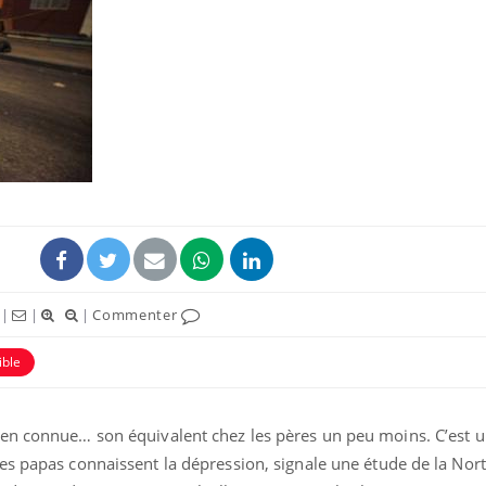
Fortes chaleurs :
Grossess
pourquoi le risque de
que dit 
noyade grimpe-t-il ?
Le Viagra pourrait-il
Le smart
freiner la propagation du
l'appren
cancer ?
lecture 
Pourquoi manger moins
Mordue 
|
|
|
Commenter
de protéines pourrait
vacances
finalement être bénéfique
le coma
ible
en connue… son équivalent chez les pères un peu moins. C’est un
es papas connaissent la dépression, signale une étude de la No