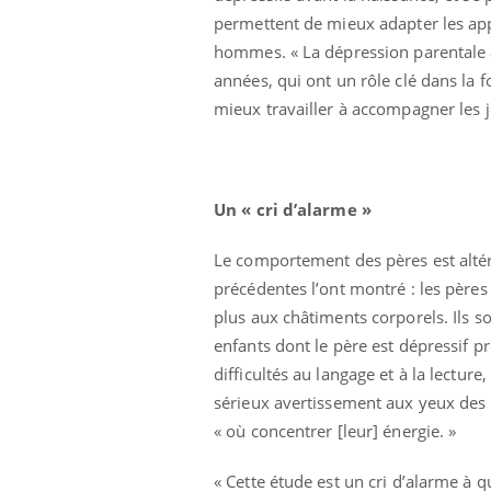
permettent de mieux adapter les app
hommes. « La dépression parentale a
années, qui ont un rôle clé dans la 
mieux travailler à accompagner les j
Un « cri d’alarme »
Le comportement des pères est altér
précédentes l’ont montré : les pères
plus aux châtiments corporels. Ils so
enfants dont le père est dépressif 
difficultés au langage et à la lectur
ale : et si on
Eczéma Chronique des Mains : se
Dia
Youtube
You
sérieux avertissement aux yeux des 
ube
Youtube
préparer pour l’été !
« où concentrer [leur] énergie. »
Le 
 diabète de type 2
L'été arrive… et avec lui, un tout nouveau
nom
ues chez les
rythme de vie ! Vacances, plage, piscine,
diab
« Cette étude est un cri d’alarme 