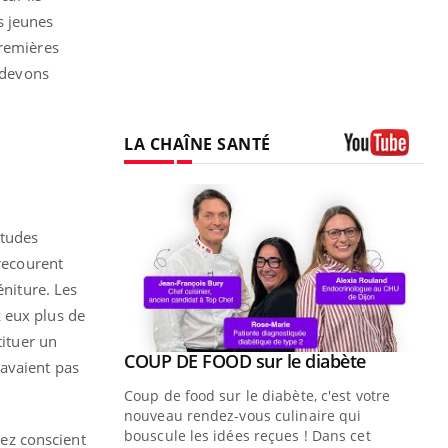
s jeunes
premières
s devons
LA CHAÎNE SANTÉ
Youtube
études
 recourent
éniture. Les
 eux plus de
tituer un
Youtube
ue » pour
COUP DE FOOD sur le diabète
Youtube
savaient pas
médecine
Coup de food sur le diabète, c'est votre
nouveau rendez-vous culinaire qui
n groupe
bouscule les idées reçues ! Dans cet
ez conscient