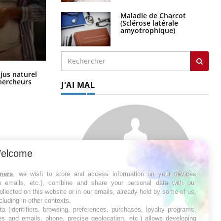
Maladie de Charcot
(Sclérose latérale
amyotrophique)
Comment oublier les écrans en
 jus naturel
vacances ?
chercheurs
J'AI MAL
elcome
tners
, we wish to store and access information on your devices
in emails, etc.), combine and share your personal data with our
ollected on this website or in our emails, already held by some of us,
ncluding in other contexts.
ta (identifiers, browsing, preferences, purchases, loyalty programs,
es and emails, phone, precise geolocation, etc.) allows developing