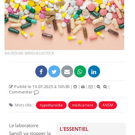
BAURZHAN IBRASHEV/ISTOCK
Publié le 19.07.2025 à 10h30
|
|
|
|
|
Commenter
Mots clés :
hypothyroïdie
médicament
ANSM
Le laboratoire
L'ESSENTIEL
Sanofi va stopper la