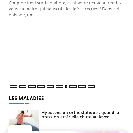
Coup de food sur le diabète, c'est votre nouveau rendez-
vous culinaire qui bouscule les idées reçues ! Dans cet
épisode, une ...
Yout
Quand l’entreprise mise sur le bien être global
Ecz
Youtube
You
(3/3
Dans
vous
quot
LES MALADIES
Hypotension orthostatique : quand la
pression artérielle chute au lever