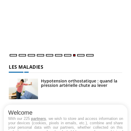
Ecz
You
(3/3
Dans
vous
quot
LES MALADIES
Hypotension orthostatique : quand la
pression artérielle chute au lever
Drépanocytose : une déformation des
globules rouges aux conséquences
Welcome
graves
With our 225
partners
, we wish to store and access information on
your devices (cookies, pixels in emails, etc.), combine and share
your personal data with our partners, whether collected on this