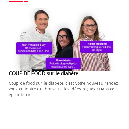
Youtube
Youtube
cès
COUP DE FOOD sur le diabète
Youtube
Coup de food sur le diabète, c'est votre nouveau rendez-
 en
vous culinaire qui bouscule les idées reçues ! Dans cet
u
épisode, une ...
Qua
You