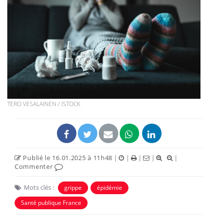
TERO VESALAINEN / ISTOCK
Publié le 16.01.2025 à 11h48
|
|
|
|
|
Commenter
Mots clés :
grippe
épidémie
Santé publique France