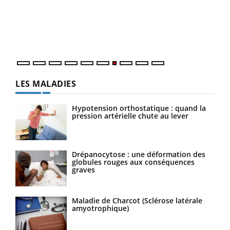
"Les
trav
DRH 
LES MALADIES
Hypotension orthostatique : quand la
pression artérielle chute au lever
Drépanocytose : une déformation des
globules rouges aux conséquences
graves
Maladie de Charcot (Sclérose latérale
amyotrophique)