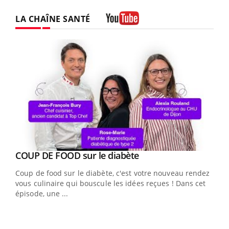
LA CHAÎNE SANTÉ
Youtube
Youtube
cès
COUP DE FOOD sur le diabète
Youtube
Coup de food sur le diabète, c'est votre nouveau rendez-
 en
vous culinaire qui bouscule les idées reçues ! Dans cet
u
épisode, une ...