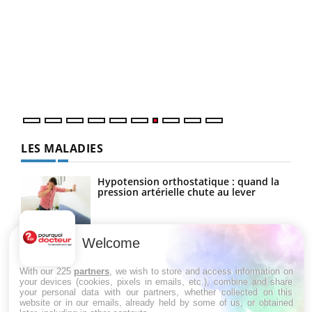
Qua
You
"Les
trav
DRH 
LES MALADIES
Hypotension orthostatique : quand la
pression artérielle chute au lever
Welcome
Drépanocytose : une déformation des
globules rouges aux conséquences
graves
With our 225
partners
, we wish to store and access information on
your devices (cookies, pixels in emails, etc.), combine and share
your personal data with our partners, whether collected on this
website or in our emails, already held by some of us, or obtained
Maladie de Charcot (Sclérose latérale