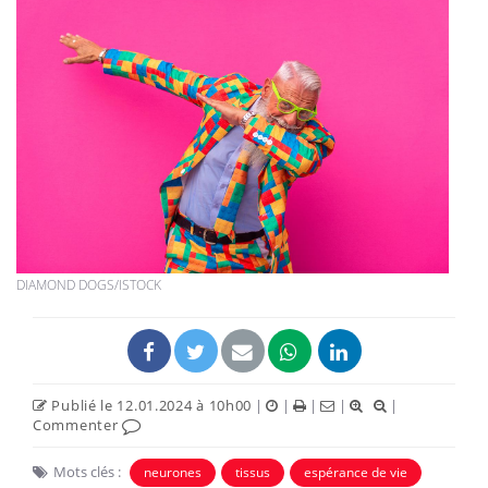
DIAMOND DOGS/ISTOCK
Publié le 12.01.2024 à 10h00
|
|
|
|
|
Commenter
Mots clés :
neurones
tissus
espérance de vie