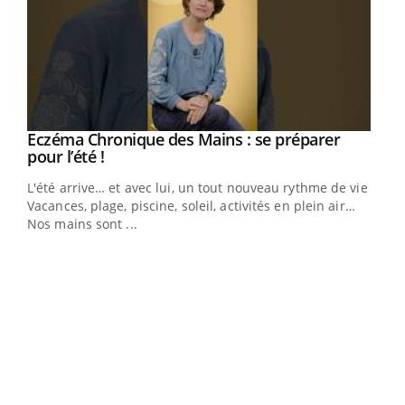
Eczéma Chronique des Mains : se préparer
Youtube
Youtube
pour l’été !
L'été arrive… et avec lui, un tout nouveau rythme de vie !
Vacances, plage, piscine, soleil, activités en plein air…
Nos mains sont ...
Dia
You
Le 
pers
ques