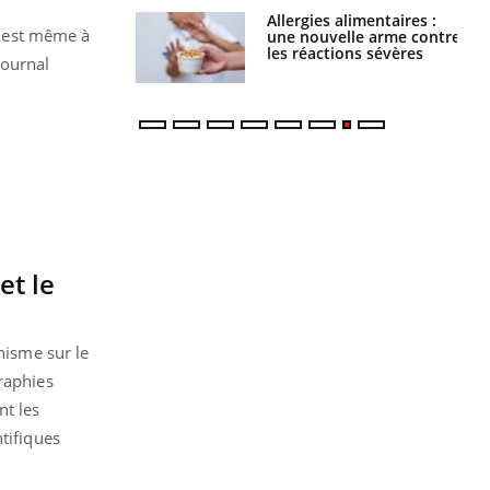
s alimentaires :
TDAH : quel est ce
le est même à
velle arme contre
traitement autorisé aux
tions sévères
États-Unis ?
journal
et le
nisme sur le
raphies
nt les
tifiques