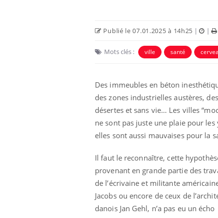
Publié le 07.01.2025 à 14h25
|
|
Mots clés :
ville
santé
cerve
Des immeubles en béton inesthétiq
des zones industrielles austères, de
désertes et sans vie… Les villes “mo
ne sont pas juste une plaie pour les
elles sont aussi mauvaises pour la s
e empêche-t-elle
Fortes chaleurs :
 la nuit ?
pourquoi le risque de
noyade grimpe-t-il ?
Il faut le reconnaître, cette hypothès
provenant en grande partie des tra
de l’écrivaine et militante américain
 fin du comprimé
Le Viagra pourrait-il
jours se profile-t-
freiner la propagation du
Jacobs ou encore de ceux de l’archit
n ?
cancer ?
danois Jan Gehl, n’a pas eu un écho