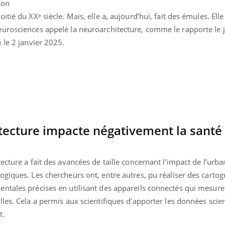
son
Mordue par une tique en
Allergie
tié du XXᵉ siècle. Mais, elle a, aujourd’hui, fait des émules. El
vacances, elle reste dans
une nou
le coma pendant 42 jours
les réac
urosciences appelé la neuroarchitecture, comme le rapporte le 
 le 2 janvier 2025.
ecture impacte négativement la santé 
ecture a fait des avancées de taille concernant l’impact de l’urba
giques. Les chercheurs ont, entre autres, pu réaliser des cartog
ntales précises en utilisant des appareils connectés qui mesure
les. Cela a permis aux scientifiques d'apporter les données scien
t.