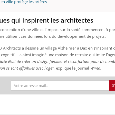
en ville protège les artères
ues qui inspirent les architectes
« jumeau numérique » pour
COUP DE FOOD sur le
tube
Youtube
iliter l’accès à la médecine
conception d’une ville et l'impact sur la santé commencent à por
Youtube
Coup de food sur le diabèt
ventive
cture utilisent ces données lors du développement de projets.
nouveau rendez-vous culi
établissement lié à un groupe
bouscule les idées reçues
 Architects a dessiné un village Alzheimer à Dax en s’inspirant 
ualiste innove en matière de bilan de
épisode, une ...
é : l'utilisation d'un « jumeau
n cognitif. Il a ainsi imaginé une maison de retraite qui imite l’a
érique » permet ...
’idée était de créer un design familier et réconfortant pour de nom
ion se sont affaiblies avec l’âge"
, explique le journal
Wired.
S
S