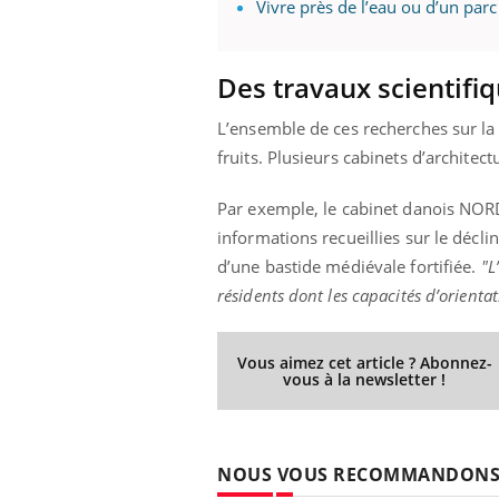
Vivre près de l’eau ou d’un parc 
Des travaux scientifiq
Youtube
 Mains : se
Diabète & Ramadan 2026
Un 
Youtube
You
outube
fac
L’ensemble de ces recherches sur la 
Le Ramadan approche, et, pour de
pré
fruits. Plusieurs cabinets d’archite
un tout nouveau
nombreuses personnes atteintes de
Un 
lage, piscine,
diabète, c'est une période de questions, de
Par exemple, le cabinet danois NORD
mut
air… Nos mains
défis, mais ...
sant
informations recueillies sur le décli
num
d’une bastide médiévale fortifiée.
"L
résidents dont les capacités d’orientat
Vous aimez cet article ? Abonnez-
vous à la newsletter !
NOUS VOUS RECOMMANDON