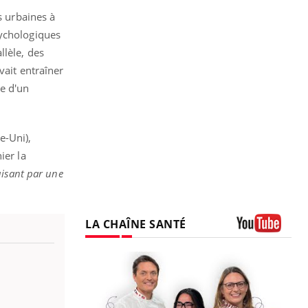
s urbaines à
sychologiques
llèle, des
vait entraîner
ce d'un
e-Uni),
ier la
uisant par une
LA CHAÎNE SANTÉ
Youtube