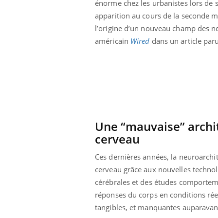
énorme chez les urbanistes lors de 
 votre ventre
Pourquoi manger moins
apparition au cours de la seconde moi
l les premiers
de protéines pourrait
 vos vacances ?
finalement être bénéfique
l’origine d’un nouveau champ des ne
américain
Wired
dans un article paru
Une “mauvaise” archit
cerveau
Ces dernières années, la neuroarchit
cerveau grâce aux nouvelles technolo
cérébrales et des études comporteme
réponses du corps en conditions réel
tangibles, et manquantes auparavan