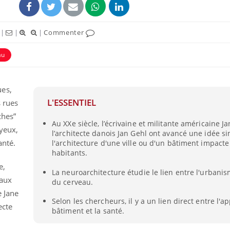
|
|
|
Commenter
au
ues,
L'ESSENTIEL
s rues
ches”
Au XXe siècle, l’écrivaine et militante américaine J
 yeux,
l’architecte danois Jan Gehl ont avancé une idée sim
anté.
l'architecture d'une ville ou d'un bâtiment impacte
Grossesse et chaleur : ce
Mordue 
habitants.
que dit la science
barracud
secouru
e,
réflexe 
La neuroarchitecture étudie le lien entre l'urbanis
vaux
du cerveau.
e Jane
Le smartphone nuit-il à
Légionel
l'apprentissage de la
quelle e
Selon les chercheurs, il y a un lien direct entre l'
ecte
lecture ?
contami
bâtiment et la santé.