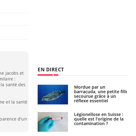
EN DIRECT
ane Jacobs et
ilaire :
 la santé des
par un
Comment gérer le
a, une petite fille
sommeil des enfants en
e grâce à un
vacances ?
essentiel
me et la santé
lose en Suisse :
Bilan prévention : ce que
st l’origine de la
les kinés pourront
apparence d'un
nation ?
bientôt faire