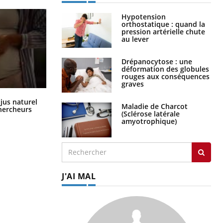
Hypotension
orthostatique : quand la
pression artérielle chute
au lever
Drépanocytose : une
déformation des globules
rouges aux conséquences
graves
Comment oublier les écrans en
 jus naturel
Maladie de Charcot
vacances ?
chercheurs
(Sclérose latérale
amyotrophique)
J'AI MAL