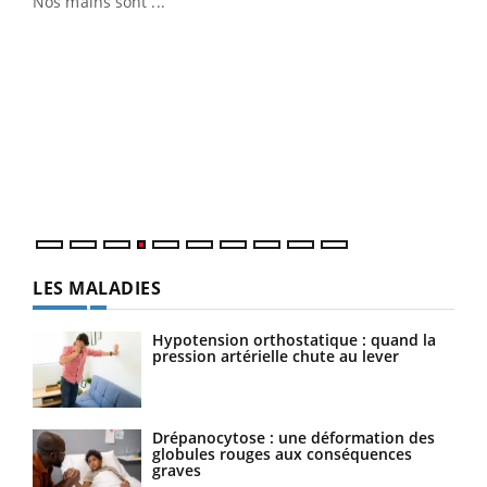
Nos mains sont ...
Dia
You
Le 
pers
ques
LES MALADIES
Hypotension orthostatique : quand la
pression artérielle chute au lever
Drépanocytose : une déformation des
globules rouges aux conséquences
graves