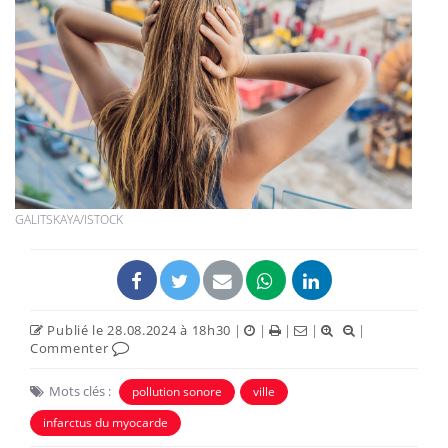
GALITSKAYA/ISTOCK
Publié le 28.08.2024 à 18h30
|
|
|
|
|
Commenter
Mots clés :
pollution sonore
ville
infarctus du myocarde