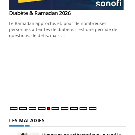
Youtube
Diabète & Ramadan 2026
Youtube
Le Ramadan approche, et, pour de nombreuses
personnes atteintes de diabète, c'est une période de
questions, de défis, mais ...
Un « jumeau numérique » pour faciliter l’accès
COU
Youtube
You
Youtube
à la médecine préventive
Coup
Un établissement lié à un groupe mutualiste innove en
vous
matière de bilan de santé : l'utilisation d'un « jumeau
épis
numérique » permet ...
LES MALADIES
Hypotension orthostatique : quand la