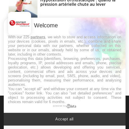
pression artérielle chute au lever
Welcome
Drépanocytose : une déformation des
globules rouges aux conséquences
graves
With our 225
partners
, we wish to store and access information on
your devices (cookies, pixels in emails, etc.), combine and share
your personal data with our partners, whether collected on this
website or in our emails, already held by some of us, or obtained
Maladie de Charcot (Sclérose latérale
later, including in other contexts.
amyotrophique)
Processing this data (identifiers, browsing, preferences, purchases,
loyalty programs, IP, postal addresses and emails, phone, precise
geolocation, etc.) allows developing and offering you services,
content, commercial offers and ads across your devices and
screens (including by email, post, SMS, phone, audio, and video),
personalising them, measuring their performance, and analysing
audiences.
You can "accept all" and withdraw your consent at any time via the
"cookies" footer link
. You can also "set detailed preferences" and
object to processing activities not subject to consent. These
choices remain valid for 6 months.
powered by
Accept all