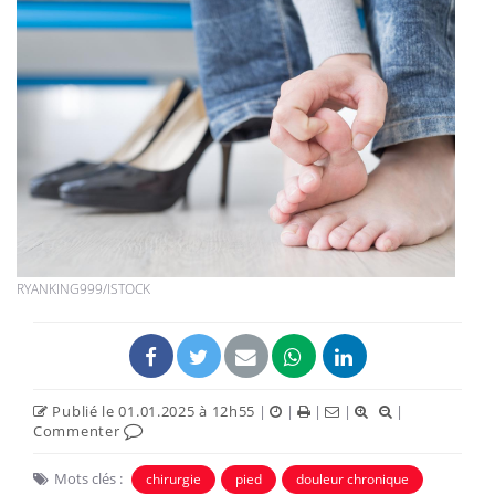
RYANKING999/ISTOCK
Publié le 01.01.2025 à 12h55
|
|
|
|
|
Commenter
Mots clés :
chirurgie
pied
douleur chronique