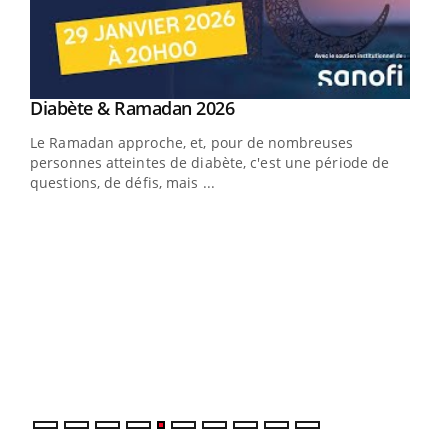
Youtube
Diabète & Ramadan 2026
Youtube
Le Ramadan approche, et, pour de nombreuses
vie !
personnes atteintes de diabète, c'est une période de
…
questions, de défis, mais ...
Un 
You
à l
Un é
mati
numé