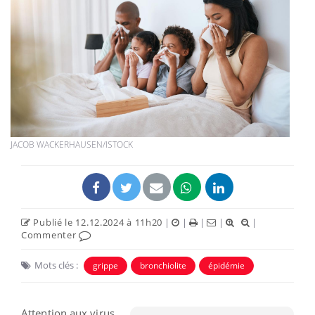
JACOB WACKERHAUSEN/ISTOCK
Publié le 12.12.2024 à 11h20
|
|
|
|
|
Commenter
Mots clés :
grippe
bronchiolite
épidémie
Attention aux virus