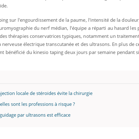
ïde.
ping sur l'engourdissement de la paume, l'intensité de la douleur,
uromyographie du nerf médian, l’équipe a réparti au hasard les p
des thérapies conservatrices typiques, notamment un traitement
on nerveuse électrique transcutanée et des ultrasons. En plus de c
 bénéficié du kinesio taping deux jours par semaine pendant s
jection locale de stéroïdes évite la chirurgie
lles sont les professions à risque ?
guidage par ultrasons est efficace