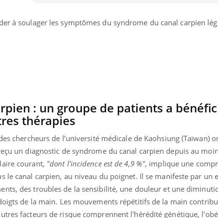
ider à soulager les symptômes du syndrome du canal carpien lé
pien : un groupe de patients a bénéfic
tres thérapies
 des chercheurs de l’université médicale de Kaohsiung (Taïwan) o
 reçu un diagnostic de syndrome du canal carpien depuis au moin
laire courant,
"dont l'incidence est de 4,9 %"
, implique une compr
s le canal carpien, au niveau du poignet. Il se manifeste par un
ts, des troubles de la sensibilité, une douleur et une diminutio
 doigts de la main. Les mouvements répétitifs de la main contrib
tres facteurs de risque comprennent l'hérédité génétique, l'obés