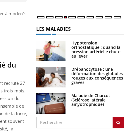
num
ger à modéré.
LES MALADIES
Hypotension
orthostatique : quand la
pression artérielle chute
au lever
ié du
Drépanocytose : une
déformation des globules
rouges aux conséquences
graves
nt recruté 27
s trois mois.
Maladie de Charcot
ession du
(Sclérose latérale
amyotrophique)
 ensemble de
n de la force,
uent souvent
ité, la