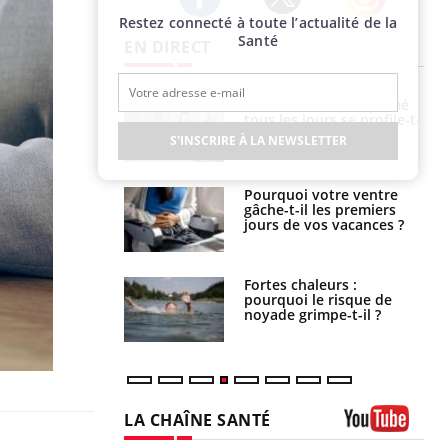
Restez connecté à toute l’actualité de la
Twitter
Facebook
Instagram
Santé
EN DIRECT
VIH : la fin du comprimé
Le Viagra pourrait-il
tous les jours se profile-t-
freiner la propagation du
elle enfin ?
cancer ?
S'INSCRIRE À LA NEWSLETTER
Pourquoi votre ventre
Pourquoi manger moins
gâche-t-il les premiers
de protéines pourrait
jours de vos vacances ?
finalement être bénéfique
Fortes chaleurs :
Grossesse et chaleur : ce
pourquoi le risque de
que dit la science
noyade grimpe-t-il ?
LA CHAÎNE SANTÉ
Youtube