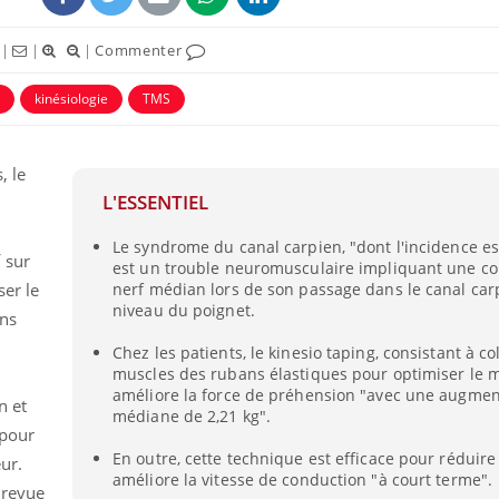
|
|
|
Commenter
kinésiologie
TMS
, le
L'ESSENTIEL
uline & Charge mentale : et si on
tube
Youtube
it en parler??
Le syndrome du canal carpien, "dont l'incidence es
 sur
est un trouble neuromusculaire impliquant une c
026, l'insuline dans le diabète de type 2
er le
nerf médian lors de son passage dans le canal car
e entourée d'idées reçues chez les
niveau du poignet.
ients comme parfois chez les soignants.
ans
Chez les patients, le kinesio taping, consistant à col
muscles des rubans élastiques pour optimiser le
améliore la force de préhension "avec une augmen
n et
médiane de 2,21 kg".
 pour
En outre, cette technique est efficace pour réduire
ur.
améliore la vitesse de conduction "à court terme".
 revue