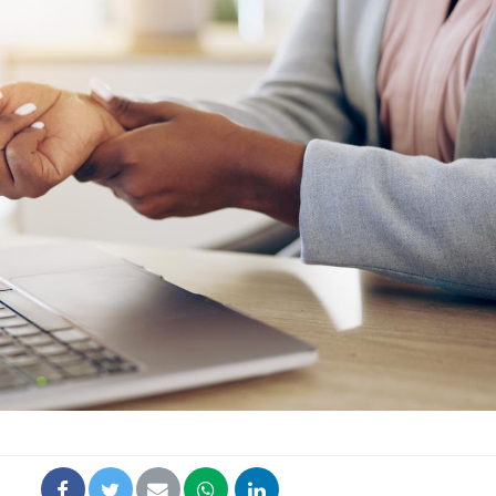
Les médicaments GLP-1
protègent-ils aussi les os
?
Cytomégalovirus : ce qui
change dans la prise en
charge des femmes
enceintes
La sieste empêche-t-elle
de dormir la nuit ?