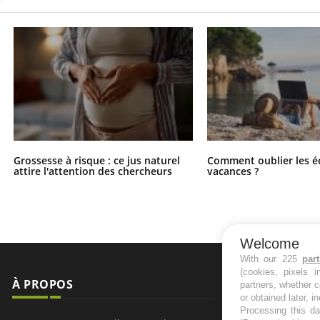
Grossesse à risque : ce jus naturel
Comment oublier les é
attire l'attention des chercheurs
vacances ?
Welcome
With our 225
par
(cookies, pixels 
À PROPOS
NEWSLETT
partners, whether c
or obtained later, i
Processing this da
Recevez toute