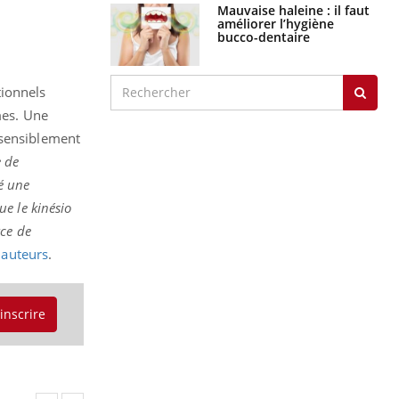
Mauvaise haleine : il faut
améliorer l’hygiène
bucco-dentaire
tionnels
mes. Une
 sensiblement
e de
é une
e le kinésio
rce de
 auteurs
.
'inscrire