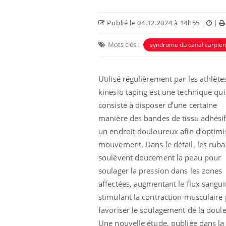
Publié le 04.12.2024 à 14h55
|
|
Mots clés :
syndrome du canal carpien
Utilisé régulièrement par les athlètes
kinesio taping est une technique qui
 Mains :
Carence en fer : comprendre pour
Ins
Youtube
You
Youtube
Youtube
prévenir
osa
consiste à disposer d’une certaine
manière des bandes de tissu adhésif
aciles à aborder...
Fatigue, irritabilité, brouillard mental ou
En 2
un endroit douloureux afin d’optimis
poser des
même alopécie… Les symptômes de la
rest
'un proche c'est
carence en fer sont multiples ce qui la rend
pat
mouvement. Dans le détail, les rub
...
soulèvent doucement la peau pour
soulager la pression dans les zones
affectées, augmentant le flux sangui
stimulant la contraction musculaire
favoriser le soulagement de la doule
Une nouvelle étude, publiée dans la