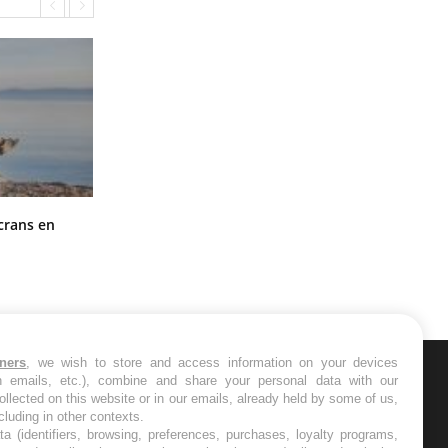
Toujours connectés : comment le
crans en
travail empiète de plus en plus sur
nos soirées
tners
, we wish to store and access information on your devices
in emails, etc.), combine and share your personal data with our
ER
ollected on this website or in our emails, already held by some of us,
ncluding in other contexts.
ta (identifiers, browsing, preferences, purchases, loyalty programs,
s les semaines les meilleures