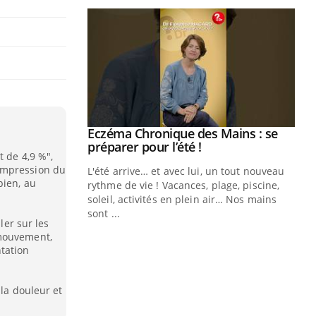
Eczéma Chronique des Mains : se
Youtube
Youtube
préparer pour l’été !
t de 4,9 %",
ompression du
L'été arrive… et avec lui, un tout nouveau
pien, au
rythme de vie ! Vacances, plage, piscine,
soleil, activités en plein air… Nos mains
sont ...
ler sur les
Youtube
Diabète & Ramadan 2026
Un
Youtube
You
 mouvement,
fac
tation
Le Ramadan approche, et, pour de
pr
nombreuses personnes atteintes de
Un 
diabète, c'est une période de questions, de
 la douleur et
mut
défis, mais ...
san