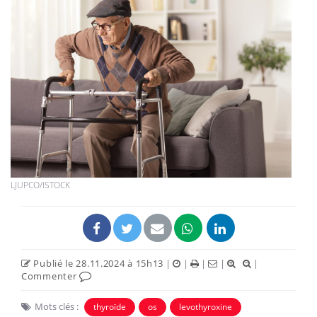
LJUPCO/ISTOCK
Publié le 28.11.2024 à 15h13
|
|
|
|
|
Commenter
Mots clés :
thyroïde
os
levothyroxine