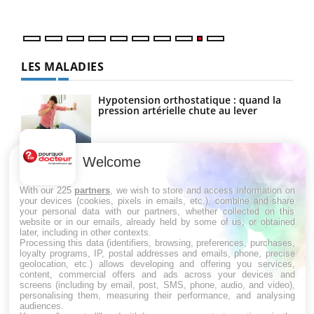
LES MALADIES
Hypotension orthostatique : quand la
pression artérielle chute au lever
Welcome
Drépanocytose : une déformation des
globules rouges aux conséquences
graves
With our 225
partners
, we wish to store and access information on
your devices (cookies, pixels in emails, etc.), combine and share
your personal data with our partners, whether collected on this
website or in our emails, already held by some of us, or obtained
Maladie de Charcot (Sclérose latérale
later, including in other contexts.
amyotrophique)
Processing this data (identifiers, browsing, preferences, purchases,
loyalty programs, IP, postal addresses and emails, phone, precise
geolocation, etc.) allows developing and offering you services,
content, commercial offers and ads across your devices and
screens (including by email, post, SMS, phone, audio, and video),
personalising them, measuring their performance, and analysing
audiences.