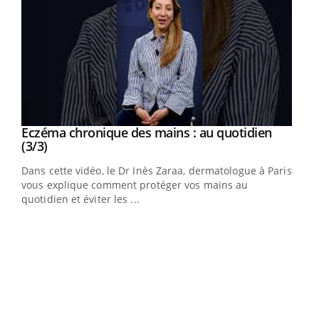
Eczéma chronique des mains : au quotidien
Eczéma chronique des mains : les symptômes
Youtube
Youtube
Youtube
Youtube
(3/3)
(2/3)
Dans cette vidéo, le Dr Inès Zaraa, dermatologue à Paris,
Une plaque rouge qui gratte, une peau sèche qui tiraille,
vous explique comment protéger vos mains au
une démangeaison persistante… Et si ce n'était pas juste
quotidien et éviter les ...
une irritation ...