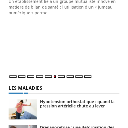
Un établissement lié à un groupe mutualiste innove en
e
matière de bilan de santé : l'utilisation d'un « jumeau
numérique » permet ...
COU
You
Coup
vous
épis
LES MALADIES
Hypotension orthostatique : quand la
pression artérielle chute au lever
Drépanocytose : une déformation des