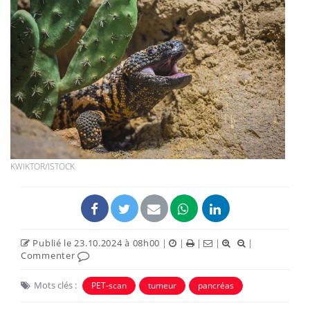
KWIKTOR/ISTOCK
Publié le 23.10.2024 à 08h00
|
|
|
|
|
Commenter
Mots clés :
PET-scan
tumeur
pancréas