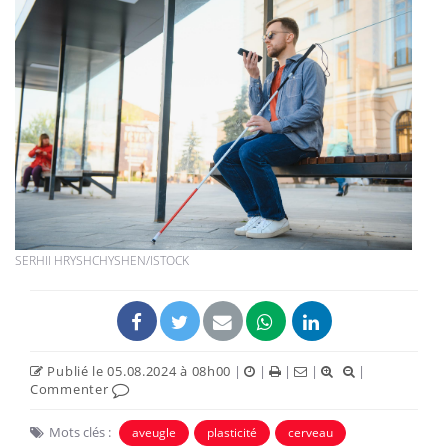
SERHII HRYSHCHYSHEN/ISTOCK
Publié le 05.08.2024 à 08h00
|
|
|
|
|
Commenter
Mots clés :
aveugle
plasticité
cerveau