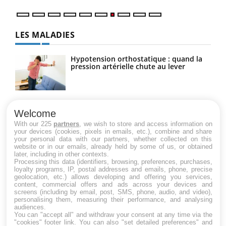
LES MALADIES
Hypotension orthostatique : quand la
pression artérielle chute au lever
Drépanocytose : une déformation des
globules rouges aux conséquences
Welcome
graves
With our 225
partners
, we wish to store and access information on
your devices (cookies, pixels in emails, etc.), combine and share
your personal data with our partners, whether collected on this
website or in our emails, already held by some of us, or obtained
Maladie de Charcot (Sclérose latérale
later, including in other contexts.
amyotrophique)
Processing this data (identifiers, browsing, preferences, purchases,
loyalty programs, IP, postal addresses and emails, phone, precise
geolocation, etc.) allows developing and offering you services,
content, commercial offers and ads across your devices and
screens (including by email, post, SMS, phone, audio, and video),
personalising them, measuring their performance, and analysing
audiences.
You can "accept all" and withdraw your consent at any time via the
"cookies" footer link
. You can also "set detailed preferences" and