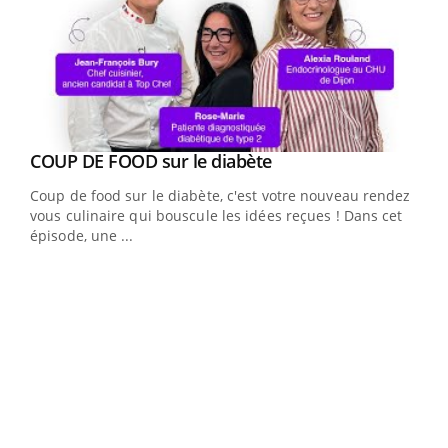
Youtube
cès
COUP DE FOOD sur le diabète
Youtube
Coup de food sur le diabète, c'est votre nouveau rendez-
 en
vous culinaire qui bouscule les idées reçues ! Dans cet
u
épisode, une ...
Qua
You
"Les
trav
DRH 