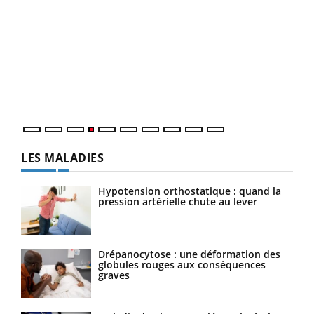
Un 
You
à l
Un é
mati
numé
LES MALADIES
Hypotension orthostatique : quand la
pression artérielle chute au lever
Drépanocytose : une déformation des
globules rouges aux conséquences
graves