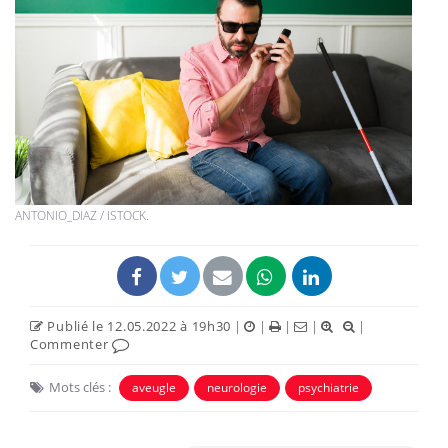
ANTONIO_DIAZ / ISTOCK.
Publié le 12.05.2022 à 19h30
|
|
|
|
|
Commenter
Mots clés :
aveugle
neurologie
psychiatrie