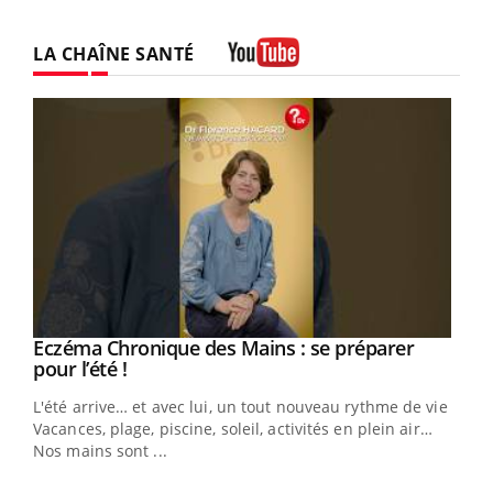
LA CHAÎNE SANTÉ
Youtube
Youtube
Eczéma Chronique des Mains : se préparer
Diabète & Ramadan 2026
Youtube
Youtube
Youtube
pour l’été !
Le Ramadan approche, et, pour de nombreuses
L'été arrive… et avec lui, un tout nouveau rythme de vie !
personnes atteintes de diabète, c'est une période de
Vacances, plage, piscine, soleil, activités en plein air…
questions, de défis, mais ...
Nos mains sont ...