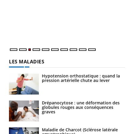
Ecz
You
pour
L'ét
Vaca
Nos 
LES MALADIES
Hypotension orthostatique : quand la
pression artérielle chute au lever
Drépanocytose : une déformation des
globules rouges aux conséquences
graves
Maladie de Charcot (Sclérose latérale