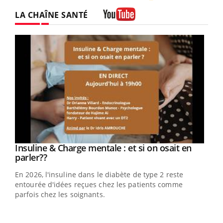
Twitter
Facebook
Instagram
LA CHAÎNE SANTÉ
Youtube
Youtube
Insuline & Charge mentale : et si on osait en
Youtube
Youtube
parler??
En 2026, l'insuline dans le diabète de type 2 reste
entourée d'idées reçues chez les patients comme
parfois chez les soignants.