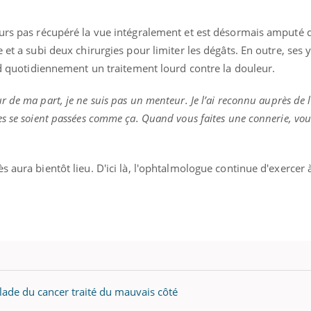
ours pas récupéré la vue intégralement et est désormais amputé d
 et a subi deux chirurgies pour limiter les dégâts. En outre, ses 
end quotidiennement un traitement lourd contre la douleur.
r de ma part, je ne suis pas un menteur. Je l’ai reconnu auprès de l’
s se soient passées comme ça. Quand vous faites une connerie, vou
 aura bientôt lieu. D'ici là, l'ophtalmologue continue d'exercer 
Carence en fer : com
Youtube
lade du cancer traité du mauvais côté
Youtube
prévenir