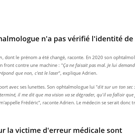
Pourquoi manger moins
Mordue 
de protéines pourrait
vacances
finalement être bénéfique
le coma
halmologue n'a pas vérifié l'identité de 
en
, dont le prénom a été changé, raconte. En 2020 son ophtalmol
n front contre une machine : "
Ça ne faisait pas mal. Je lui demand
répond que non, c'est le laser
", explique Adrien.
pport avec ses lunettes. Son ophtalmologue lui "
dit sur un ton sec :
a terminé, il me dit que ma vision va se dégrader, qu'il va falloir que 
il m'appelle Frédéric", raconte Adrien.
Le médecin se serait donc 
 la victime d'erreur médicale sont