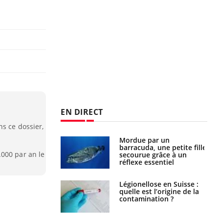
EN DIRECT
ns ce dossier,
e et chaleur : ce
Mordue par un
la science
barracuda, une petite fille
000 par an le
secourue grâce à un
réflexe essentiel
phone nuit-il à
Légionellose en Suisse :
tissage de la
quelle est l’origine de la
?
contamination ?