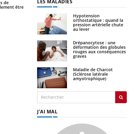
LES MALADIES
Grossesse et chaleur : ce que dit la
s de
science
alement être
Hypotension
orthostatique : quand la
pression artérielle chute
au lever
Drépanocytose : une
déformation des globules
rouges aux conséquences
graves
Maladie de Charcot
(Sclérose latérale
amyotrophique)
J'AI MAL