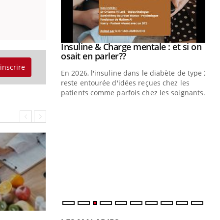
illard mental ou
ptômes de la
ples ce qui la rend
Insuline & Charge mentale : et si on
Youtube
Youtube
osait en parler??
'inscrire
En 2026, l'insuline dans le diabète de type 2
reste entourée d'idées reçues chez les
patients comme parfois chez les soignants.
Ec
You
pré
L'é
ryt
sol
sont