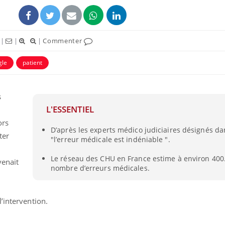
|
|
|
Commenter
gle
patient
s
L'ESSENTIEL
ors
D’après les experts médico judiciaires désignés da
ter
"l’erreur médicale est indéniable ".
Fortes chaleurs :
Grossess
pourquoi le risque de
que dit 
Le réseau des CHU en France estime à environ 400.
noyade grimpe-t-il ?
venait
nombre d’erreurs médicales.
Le Viagra pourrait-il
Le smart
freiner la propagation du
l'appren
’intervention.
cancer ?
lecture 