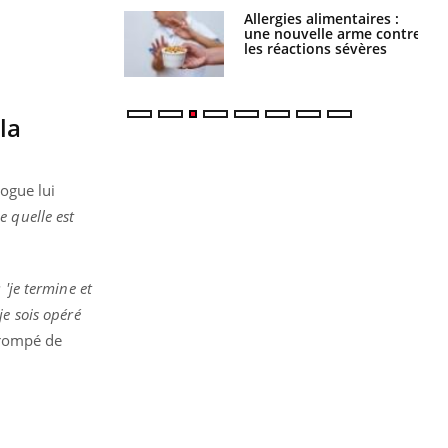
par une tique en
Allergies alimentaires :
, elle reste dans
une nouvelle arme contre
 pendant 42 jours
les réactions sévères
la
ogue lui
e quelle est
 'je termine et
je sois opéré
trompé de