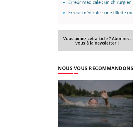
Erreur médicale : un chirurgien
Erreur médicale : une fillette m
Ecz
You
exp
Vous aimez cet article ? Abonnez-
vous à la newsletter !
Il y
d'au
ques
mont
NOUS VOUS RECOMMANDON