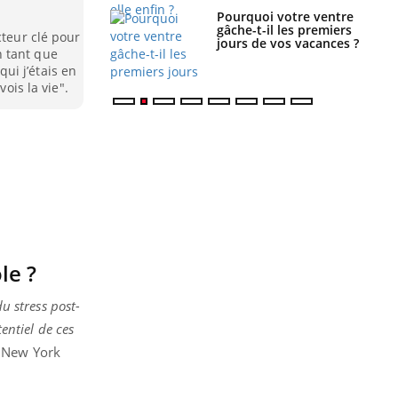
alovirus : ce qui
Pourquoi votre ventre
ans la prise en
gâche-t-il les premiers
cteur clé pour
des femmes
jours de vos vacances ?
 tant que
es
ui j’étais en
vois la vie".
le ?
du stress post-
ntiel de ces
a New York