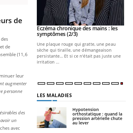
eurs de
 mains : au
Eczéma chronique des mains : les
Youtube
be
Youtube
symptômes (2/3)
à des
ès Zaraa,
Une plaque rouge qui gratte, une peau
et de
us explique
sèche qui tiraille, une démangeaison
ensemble (11,6
ins au quotidien
persistante… Et si ce n'était pas juste une
irritation ...
iminuer leur
ment augmenter
ue personne
LES MALADIES
Hypotension
ésirables des
orthostatique : quand la
pression artérielle chute
 avoir un
au lever
rches avec