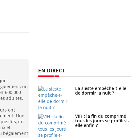
EN DIRECT
ques
égaiement, un
unya, dengue,
La sieste empêche-t-elle
ron 600.000
e : que se passe-
de dormir la nuit ?
s le sud de la
es adultes.
urs ont
aiement. Une
icaments GLP-1
VIH : la fin du comprimé
t-ils aussi les os
tous les jours se profile-t-
positifs, en
elle enfin ?
ux et
du bégaiement