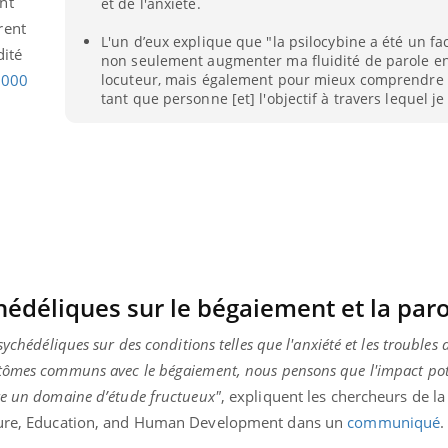
nt
et de l'anxiété.
Cytomég
rent
change d
L'un d’eux explique que "la psilocybine a été un fa
charge 
dité
non seulement augmenter ma fluidité de parole en
enceint
locuteur, mais également pour mieux comprendre q
.000
tant que personne [et] l'objectif à travers lequel je 
édéliques sur le bégaiement et la paro
ychédéliques sur des conditions telles que l'anxiété et les troubles 
tômes communs avec le bégaiement, nous pensons que l'impact pote
re un domaine d’étude fructueux"
, expliquent les chercheurs de l
lture, Education, and Human Development dans un
communiqué
.