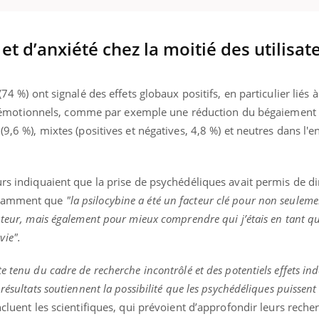
t d’anxiété chez la moitié des utilisat
nd l’entreprise mise sur le bien
Eczéma chronique des
tube
Youtube
Youtube
Youtu
e global
quotidien (3/3)
(74 %) ont signalé des effets globaux positifs, en particulier liés 
 rendez-vous de la santé et de la
Dans cette vidéo, le Dr In
motionnels, comme par exemple une réduction du bégaiement 
ité de vie au travail" de Pourquoi
dermatologue à Paris, vo
(9,6 %), mixtes (positives et négatives, 4,8 %) et neutres dans l'
teur reçoivent Régis Blugeon, DRH et
comment protéger vos ma
cteur ...
et éviter les ...
urs indiquaient que la prise de psychédéliques avait permis de d
notamment que
"la psilocybine a été un facteur clé pour non seule
cuteur, mais également pour mieux comprendre qui j’étais en tant q
 vie".
 tenu du cadre de recherche incontrôlé et des potentiels effets ind
résultats soutiennent la possibilité que les psychédéliques puissent
ncluent les scientifiques, qui prévoient d’approfondir leurs reche