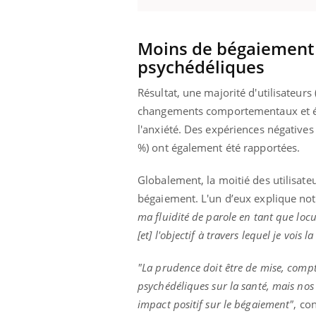
Moins de bégaiement e
psychédéliques
Youtube
ue » pour
COUP DE FOOD sur le diabète
Qua
Youtube
You
médecine
êtr
Coup de food sur le diabète, c'est votre
Résultat, une majorité d'utilisateurs 
"Les
nouveau rendez-vous culinaire qui
changements comportementaux et é
 groupe
qual
bouscule les idées reçues ! Dans cet
l'anxiété. Des expériences négatives 
ère de bilan de
Doc
épisode, une ...
« jumeau
%) ont également été rapportées.
dire
Globalement, la moitié des utilisate
bégaiement. L'un d’eux explique 
ma fluidité de parole en tant que lo
[et] l'objectif à travers lequel je vois la
"La prudence doit être de mise, compte
psychédéliques sur la santé, mais nos 
impact positif sur le bégaiement"
, co