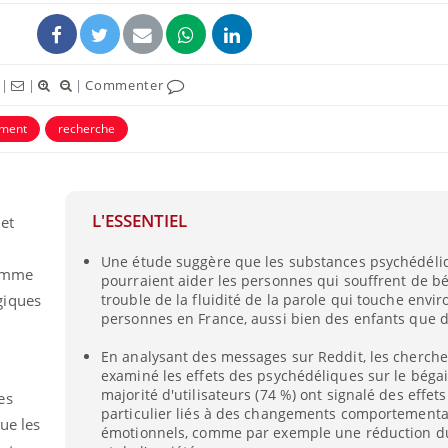
|
|
|
Commenter
ement
recherche
L'ESSENTIEL
et
Une étude suggère que les substances psychédéli
comme
pourraient aider les personnes qui souffrent de b
Chikung
giques
trouble de la fluidité de la parole qui touche envi
West Nil
t-il dan
personnes en France, aussi bien des enfants que d
France ?
En analysant des messages sur Reddit, les cherche
examiné les effets des psychédéliques sur le bég
Les méd
protègen
majorité d'utilisateurs (74 %) ont signalé des effets 
es
?
particulier liés à des changements comportementa
ue les
émotionnels, comme par exemple une réduction 