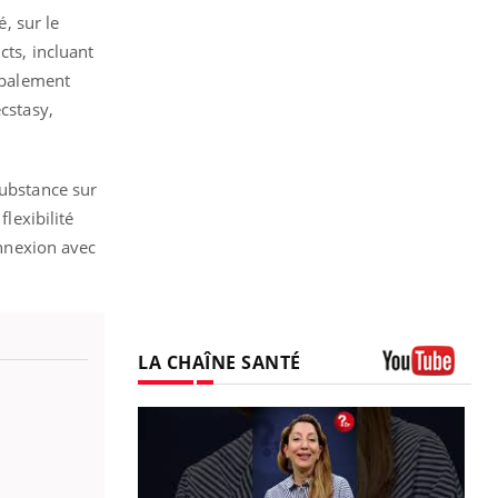
é, sur le
cts, incluant
cipalement
cstasy,
substance sur
lexibilité
onnexion avec
LA CHAÎNE SANTÉ
Youtube