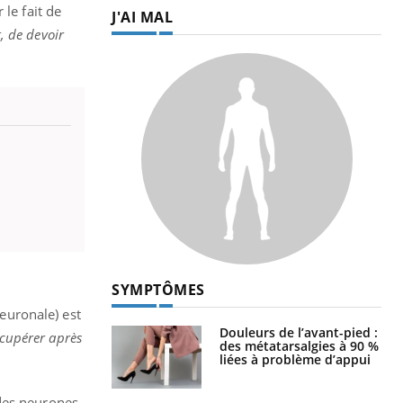
r le fait de
J'AI MAL
, de devoir
SYMPTÔMES
neuronale) est
Douleurs de l’avant-pied :
écupérer après
des métatarsalgies à 90 %
liées à problème d’appui
 des neurones