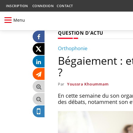
INSCRIPTION
CONNEXION
CONTACT
Menu
QUESTION D'ACTU
Orthophonie
Bégaiement : et
?
Par
Youssra Khoummam
En cette semaine du son orga
des débats, notamment son ef