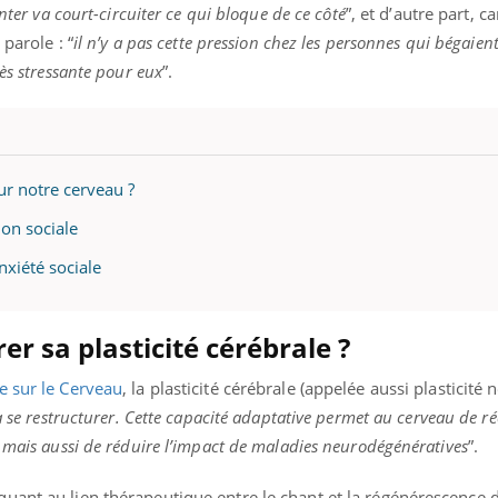
nter va court-circuiter ce qui bloque de ce côté
”, e
t d’autre part, ca
 parole : “
il n’y a pas cette pression chez les personnes qui bégaient
ès stressante pour eux
”.
ur notre cerveau ?
ion sociale
xiété sociale
r sa plasticité cérébrale ?
e sur le Cerveau
, la plasticité cérébrale (appelée aussi plasticité 
à se restructurer. Cette capacité adaptative permet au cerveau de r
 mais aussi de réduire l’impact de maladies neurodégénératives
”.
uant au lien thérapeutique entre le chant et la régénérescence