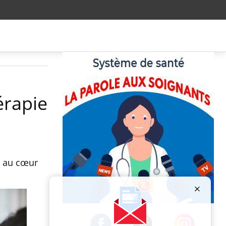
érapie
e au cœur
Publicité