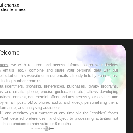
La sieste empêche-t-elle de dormir
ui change
la nuit ?
ge des femmes
elcome
ER
tners
, we wish to store and access information on your devices
in emails, etc.), combine and share your personal data with our
s les semaines les meilleures
ollected on this website or in our emails, already held by some of us,
ncluding in other contexts.
ta (identifiers, browsing, preferences, purchases, loyalty programs,
es and emails, phone, precise geolocation, etc.) allows developing
ervices, content, commercial offers and ads across your devices and
 by email, post, SMS, phone, audio, and video), personalising them,
RE
rformance, and analysing audiences.
l" and withdraw your consent at any time via the "cookies" footer
"set detailed preferences" and object to processing activities not
. These choices remain valid for 6 months.
powered by