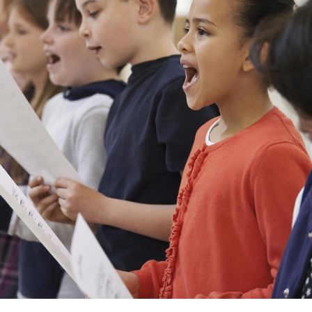
Fortes chaleurs :
pourquoi le risque de
noyade grimpe-t-il ?
Le Viagra pourrait-il
freiner la propagation du
cancer ?
Pourquoi manger moins
de protéines pourrait
finalement être bénéfique