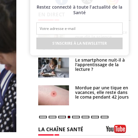
Restez connecté à toute l’actualité de la
Twitter
Facebook
Instagram
Santé
EN DIRECT
Grossesse et chaleur : ce
Mordue par un
que dit la science
barracuda, une petite fille
secourue grâce à un
S'INSCRIRE À LA NEWSLETTER
réflexe essentiel
Le smartphone nuit-il à
Légionellose en Suisse :
l'apprentissage de la
quelle est l’origine de la
lecture ?
contamination ?
Mordue par une tique en
Allergies alimentaires :
vacances, elle reste dans
une nouvelle arme contre
le coma pendant 42 jours
les réactions sévères
LA CHAÎNE SANTÉ
Youtube