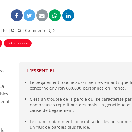
|
|
|
Commenter
orthophonie
uline & Charge mentale : et si on
tube
Youtube
it en parler??
L'ESSENTIEL
bal.
026, l'insuline dans le diabète de type 2
e entourée d'idées reçues chez les
Le bégaiement touche aussi bien les enfants que l
ients comme parfois chez les soignants.
La
concerne environ 600.000 personnes en France.
ables
C'est un trouble de la parole qui se caractérise pa
uvent
nombreuses répétitions des mots. La génétique es
cause de bégaiement.
Le chant, notamment, pourrait aider les personnes
un flux de paroles plus fluide.
 le