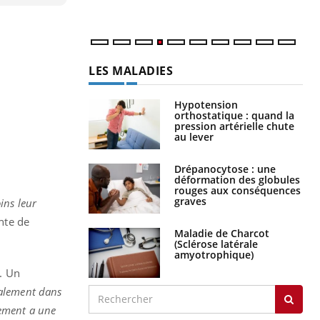
num
LES MALADIES
Hypotension
orthostatique : quand la
pression artérielle chute
au lever
Drépanocytose : une
déformation des globules
rouges aux conséquences
graves
ins leur
nte de
Maladie de Charcot
(Sclérose latérale
amyotrophique)
”. Un
palement dans
iement a une