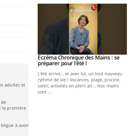
Eczéma Chronique des Mains : se
Youtube
Youtube
préparer pour l’été !
L'été arrive… et avec lui, un tout nouveau
rythme de vie ! Vacances, plage, piscine,
es adultes et
soleil, activités en plein air… Nos mains
sont ...
Youtube
Diabète & Ramadan 2026
Un
Youtube
You
r de
fac
Le Ramadan approche, et, pour de
t la première
pr
nombreuses personnes atteintes de
Un 
diabète, c'est une période de questions, de
 bègue à avoir
mut
défis, mais ...
san