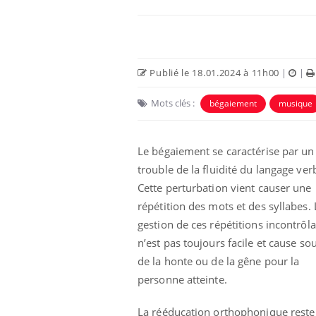
Publié le 18.01.2024 à 11h00
|
|
Mots clés :
bégaiement
musique
 Mains :
Carence en fer : comprendre pour
Ins
Youtube
You
Youtube
Youtube
prévenir
osa
Le bégaiement se caractérise par un
trouble de la fluidité du langage ver
aciles à aborder...
Fatigue, irritabilité, brouillard mental ou
En 2
poser des
même alopécie… Les symptômes de la
rest
Cette perturbation vient causer une
'un proche c'est
carence en fer sont multiples ce qui la rend
pat
répétition des mots et des syllabes. 
...
gestion de ces répétitions incontrôl
n’est pas toujours facile et cause so
de la honte ou de la gêne pour la
personne atteinte.
La rééducation orthophonique reste