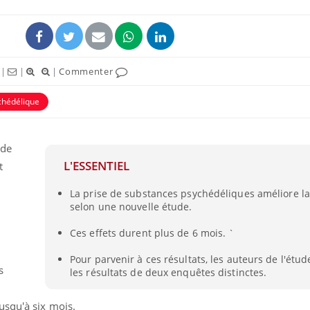
|
|
|
Commenter
chédélique
 de
L'ESSENTIEL
t
La prise de substances psychédéliques améliore la 
Grossesse et chaleur : ce
selon une nouvelle étude.
que dit la science
Ces effets durent plus de 6 mois. `
Pour parvenir à ces résultats, les auteurs de l'étu
Le smartphone nuit-il à
s
l'apprentissage de la
les résultats de deux enquêtes distinctes.
lecture ?
usqu'à six mois.