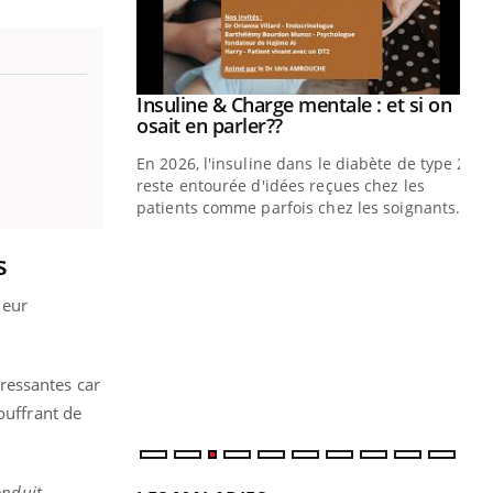
Insuline & Charge mentale : et si on
Youtube
Youtube
osait en parler??
En 2026, l'insuline dans le diabète de type 2
reste entourée d'idées reçues chez les
patients comme parfois chez les soignants.
Eczéma Chronique des Mains : se
Di
Youtube
You
s
Youtube
préparer pour l’été !
Le 
leur
L'été arrive… et avec lui, un tout nouveau
nom
rythme de vie ! Vacances, plage, piscine,
dia
soleil, activités en plein air… Nos mains
défi
sont ...
ressantes car
ouffrant de
onduit