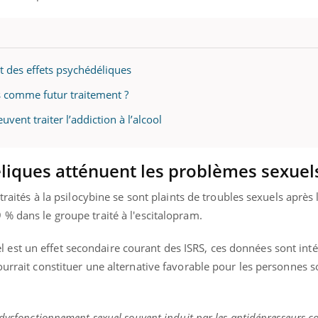
ence en fer : comprendre pour
tube
t des effets psychédéliques
Youtube
venir
s comme futur traitement ?
gue, irritabilité, brouillard mental ou
ent traiter l’addiction à l’alcool
e alopécie… Les symptômes de la
nce en fer sont multiples ce qui la rend
liques atténuent les problèmes sexuel
 traités à la psilocybine se sont plaints de troubles sexuels après 
% dans le groupe traité à l'escitalopram.
st un effet secondaire courant des ISRS, ces données sont inté
ourrait constituer une alternative favorable pour les personnes s
 dysfonctionnement sexuel souvent induit par les antidépresseurs c