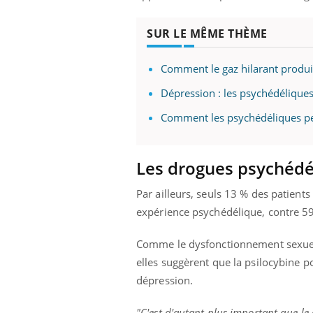
SUR LE MÊME THÈME
Eczéma Chronique des Mains :
Car
Youtube
You
Comment le gaz hilarant produi
Youtube
expliquer ma maladie
pré
Dépression : les psychédélique
Il y a des sujets qui sont faciles à aborder...
Fati
Comment les psychédéliques peuv
d'autres non ! D'un côté, poser des
mêm
questions sur la maladie d'un proche c'est
care
montrer ...
...
Les drogues psychédé
Par ailleurs, seuls 13 % des patients
expérience psychédélique, contre 59 
Comme le dysfonctionnement sexuel e
elles suggèrent que la psilocybine p
dépression.
"C'est d'autant plus important que le