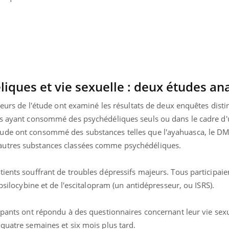
Mordue par une tique en
vacances, elle reste dans
le coma pendant 42 jours
iques et vie sexuelle : deux études an
teurs de l'étude ont examiné les résultats de deux enquêtes disti
nts ayant consommé des psychédéliques seuls ou dans le cadre d
ude ont consommé des substances telles que l'ayahuasca, le DM
autres substances classées comme psychédéliques.
ients souffrant de troubles dépressifs majeurs. Tous participaie
 psilocybine et de l'escitalopram (un antidépresseur, ou ISRS).
ipants ont répondu à des questionnaires concernant leur vie sex
quatre semaines et six mois plus tard.