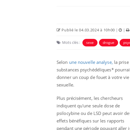
Publié le 04.03.2024 à 10h00
|
|
Mots clés :
sexe
drogue
psy
Selon
une nouvelle analyse,
la prise
substances psychédéliques* pourrai
donner un coup de fouet à votre vie
Fortes chaleurs :
sexuelle.
pourquoi le risque de
noyade grimpe-t-il ?
Plus précisément, les chercheurs
indiquent qu'une seule dose de
Le Viagra pourrait-il
psilocybine ou de LSD peut avoir de
freiner la propagation du
cancer ?
effets bénéfiques sur les rapports
pendant une période pouvant aller j