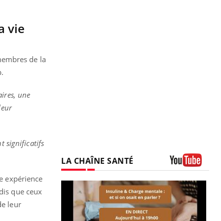
a vie
membres de la
p.
aires, une
leur
 significatifs
LA CHAÎNE SANTÉ
Youtube
ne expérience
ndis que ceux
de leur