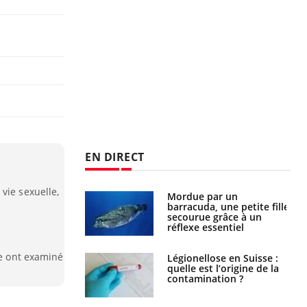
EN DIRECT
vie sexuelle,
Mordue par un
Comment gérer le
barracuda, une petite fille
sommeil des enfants en
secourue grâce à un
vacances ?
réflexe essentiel
de ont examiné
Légionellose en Suisse :
Bilan prévention : ce que
quelle est l’origine de la
les kinés pourront
contamination ?
bientôt faire