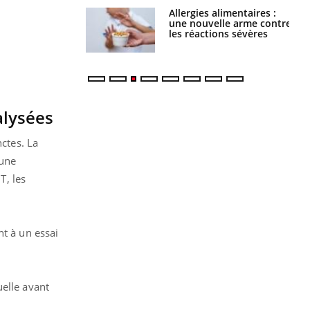
Allergies alimentaires :
TDAH : quel est ce
une nouvelle arme contre
traitement autorisé aux
les réactions sévères
États-Unis ?
alysées
nctes. La
'une
T, les
nt à un essai
uelle avant