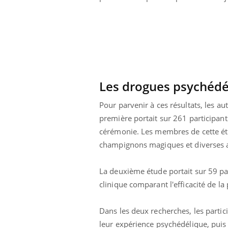
Pourquoi manger moins
de protéines pourrait
finalement être bénéfique
Les drogues psychédél
Pour parvenir à ces résultats, les au
première portait sur 261 participa
cérémonie. Les membres de cette ét
champignons magiques et diverses 
La deuxième étude portait sur 59 pat
clinique comparant l'efficacité de la
Dans les deux recherches, les partic
leur expérience psychédélique, puis 