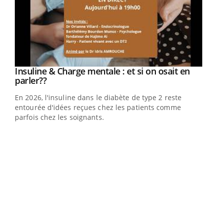
Youtube
Insuline & Charge mentale : et si on osait en
Youtube
Youtube
parler??
En 2026, l'insuline dans le diabète de type 2 reste
entourée d'idées reçues chez les patients comme
parfois chez les soignants.
Ecz
You
pour
L'ét
Vaca
Nos 