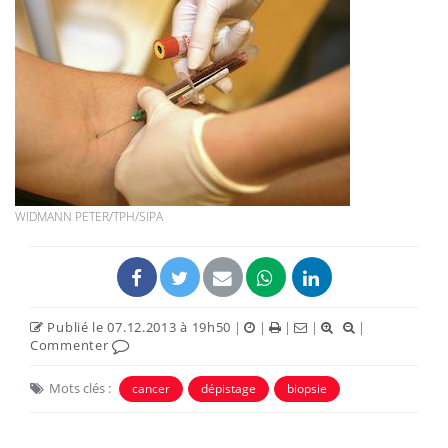
WIDMANN PETER/TPH/SIPA
Publié le 07.12.2013 à 19h50
|
|
|
|
|
Commenter
Mots clés :
cancer
dépistage
biopsie