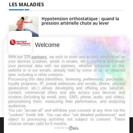
LES MALADIES
Hypotension orthostatique : quand la
pression artérielle chute au lever
Welcome
Drépanocytose : une déformation des
globules rouges aux conséquences
graves
With our 225
partners
, we wish to store and access information on
your devices (cookies, pixels in emails, etc.), combine and share
your personal data with our partners, whether collected on this
website or in our emails, already held by some of us, or obtained
Maladie de Charcot (Sclérose latérale
later, including in other contexts.
amyotrophique)
Processing this data (identifiers, browsing, preferences, purchases,
loyalty programs, IP, postal addresses and emails, phone, precise
geolocation, etc.) allows developing and offering you services,
content, commercial offers and ads across your devices and
screens (including by email, post, SMS, phone, audio, and video),
personalising them, measuring their performance, and analysing
audiences.
You can "accept all" and withdraw your consent at any time via the
"cookies" footer link
. You can also "set detailed preferences" and
object to processing activities not subject to consent. These
choices remain valid for 6 months.
powered by