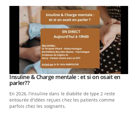
Youtube
Youtube
Insuline & Charge mentale : et si on osait en
Youtube
Youtube
parler??
En 2026, l'insuline dans le diabète de type 2 reste
entourée d'idées reçues chez les patients comme
parfois chez les soignants.
Ecz
You
pour