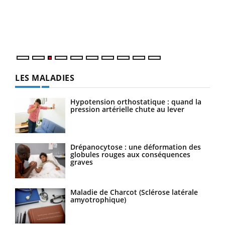
L'ét
Vaca
Nos 
LES MALADIES
Hypotension orthostatique : quand la
pression artérielle chute au lever
Drépanocytose : une déformation des
globules rouges aux conséquences
graves
Maladie de Charcot (Sclérose latérale
amyotrophique)