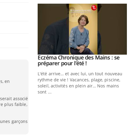
ale : et si on
Eczéma Chronique des Mains : se
Youtube
ube
Youtube
préparer pour l’été !
e diabète de type 2
L'été arrive… et avec lui, un tout nouveau
çues chez les
rythme de vie ! Vacances, plage, piscine,
s, en
ez les soignants.
soleil, activités en plein air… Nos mains
sont ...
Di
You
serait associé
e plus faible,
Le 
nom
dia
jeunes garçons
défi