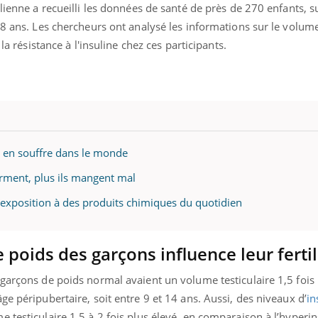
alienne a recueilli les données de santé de près de 270 enfants, s
18 ans. Les chercheurs ont analysé les informations sur le volume 
 la résistance à l'insuline chez ces participants.
ix en souffre dans le monde
orment, plus ils mangent mal
 l'exposition à des produits chimiques du quotidien
poids des garçons influence leur fertil
garçons de poids normal avaient un volume testiculaire 1,5 fois 
ge péripubertaire, soit entre 9 et 14 ans. Aussi, des niveaux d’
in
 testiculaire 1,5 à 2 fois plus élevé, en comparaison à l’hyperi