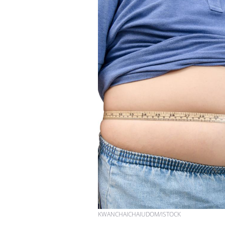
Les troubles du sommeil
modifient votre cerveau !
Mon enfant est-il trop
sensible ou simplement
très empathique ?
Bébés, jeunes enfants :
quelle trousse à
pharmacie pour les
vacances ?
KWANCHAICHAIUDOM/ISTOCK