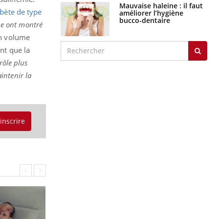
Mauvaise haleine : il faut
bète de type
améliorer l’hygiène
bucco-dentaire
ine ont montré
un volume
nt que la
ôle plus
intenir la
'inscrire