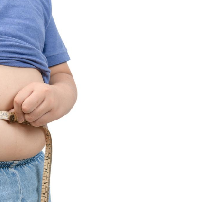
Syndrome métabolique :
Mortalit
quels sont les meilleurs
rapport 
exercices physiques ?
son tau
Comment éviter une otite
Grossess
pendant les vacances ?
naturel 
des che
Hantavirus : un cas
Comment
détecté chez un touriste
écrans 
en France