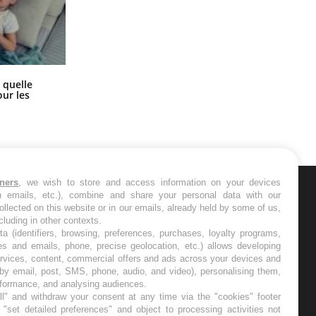
Syndrome métabolique : quels sont
 quelle
les meilleurs exercices physiques ?
ur les
tners
, we wish to store and access information on your devices
in emails, etc.), combine and share your personal data with our
ER
ollected on this website or in our emails, already held by some of us,
ncluding in other contexts.
ta (identifiers, browsing, preferences, purchases, loyalty programs,
s les semaines les meilleures
es and emails, phone, precise geolocation, etc.) allows developing
ervices, content, commercial offers and ads across your devices and
 by email, post, SMS, phone, audio, and video), personalising them,
rformance, and analysing audiences.
l" and withdraw your consent at any time via the "cookies" footer
"set detailed preferences" and object to processing activities not