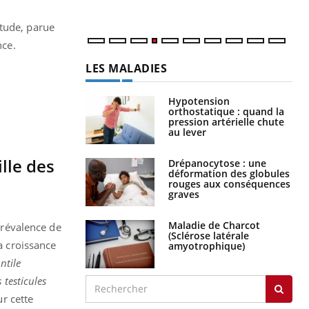
étude, parue
nce.
LES MALADIES
Hypotension
orthostatique : quand la
pression artérielle chute
au lever
ille des
Drépanocytose : une
déformation des globules
rouges aux conséquences
graves
Maladie de Charcot
 prévalence de
(Sclérose latérale
a croissance
amyotrophique)
ntile
 testicules
ur cette