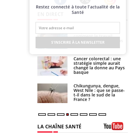
Restez connecté à toute l’actualité de la
Twitter
Facebook
Instagram
Santé
EN DIRECT
é infantile : un
Toujours connectés :
s’interroge sur
comment le travail
x élevé en France
empiète de plus en plus
S'INSCRIRE À LA NEWSLETTER
sur nos soirées
e à risque : ce jus
Cancer colorectal : une
attire l'attention
stratégie simple aurait
rcheurs
changé la donne au Pays
basque
 oublier les
Chikungunya, dengue,
en vacances ?
West Nile : que se passe-
t-il dans le sud de la
France ?
LA CHAÎNE SANTÉ
Youtube