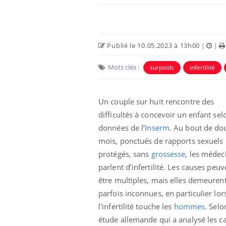
Car
You
pré
Publié le 10.05.2023 à 13h00
|
|
Fati
Mots clés :
mêm
surpoids
infertilité
care
...
Eczéma Chronique des Mains :
Youtube
Un couple sur huit rencontre des
Youtube
expliquer ma maladie
difficultés à concevoir un enfant sel
Il y a des sujets qui sont faciles à aborder...
données de l’
Inserm
. Au bout de do
d'autres non ! D'un côté, poser des
mois, ponctués de rapports sexuels
questions sur la maladie d'un proche c'est
montrer ...
protégés, sans
grossesse
, les médec
parlent d’infertilité. Les causes peuv
être multiples, mais elles demeuren
parfois inconnues, en particulier lo
l'infertilité touche les
hommes
. Sel
étude allemande qui a analysé les c