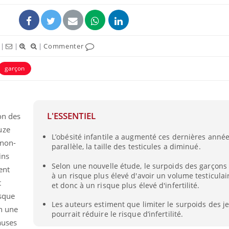
ence en fer : comprendre pour
tube
Youtube
venir
|
|
|
Commenter
gue, irritabilité, brouillard mental ou
e alopécie… Les symptômes de la
garçon
nce en fer sont multiples ce qui la rend
Insuline & Charge ment
Youtube
Yout
osait en parler??
L'ESSENTIEL
on des
En 2026, l'insuline dans l
uze
reste entourée d'idées re
L’obésité infantile a augmenté ces dernières année
 non-
patients comme parfois ch
parallèle, la taille des testicules a diminué.
ins
Selon une nouvelle étude, le surpoids des garçons 
ent
à un risque plus élevé d'avoir un volume testiculair
t
et donc à un risque plus élevé d'infertilité.
rsque
Les auteurs estiment que limiter le surpoids des 
on une
pourrait réduire le risque d’infertilité.
auses